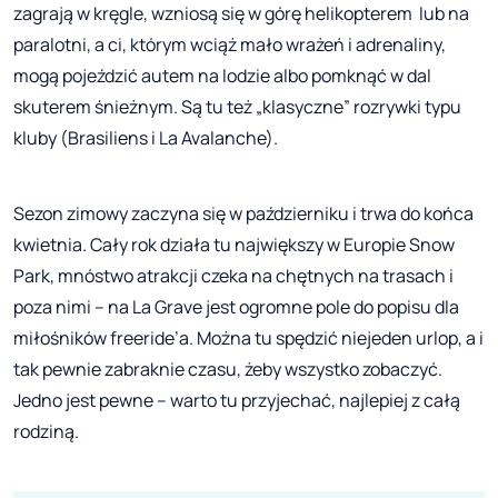
zagrają w kręgle, wzniosą się w górę helikopterem lub na
paralotni, a ci, którym wciąż mało wrażeń i adrenaliny,
mogą pojeździć autem na lodzie albo pomknąć w dal
skuterem śnieżnym. Są tu też „klasyczne” rozrywki typu
kluby (Brasiliens i La Avalanche).
Sezon zimowy zaczyna się w październiku i trwa do końca
kwietnia. Cały rok działa tu największy w Europie Snow
Park, mnóstwo atrakcji czeka na chętnych na trasach i
poza nimi – na La Grave jest ogromne pole do popisu dla
miłośników freeride’a. Można tu spędzić niejeden urlop, a i
tak pewnie zabraknie czasu, żeby wszystko zobaczyć.
Jedno jest pewne – warto tu przyjechać, najlepiej z całą
rodziną.