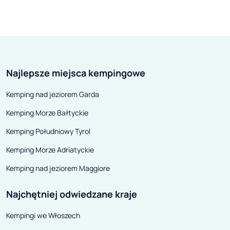
Pucharu Świata 
alpejskim. Dziś 
najbardziej pop
ośrodków zimow
jest lubiana za
Najlepsze miejsca kempingowe
narciarzy, jak i
snowboardu.
Kemping nad jeziorem Garda
Kemping Morze Bałtyckie
Kemping Południowy Tyrol
Kemping Morze Adriatyckie
Kemping nad jeziorem Maggiore
Najchętniej odwiedzane kraje
Kempingi we Włoszech