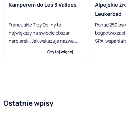
Kamperem do Les 3 Vallees
Alpejskie źród
Leukerbad 
Francuskie Trzy Doliny to
Ponad 250 ośro
największy na świecie obszar
bogactwo zabie
narciarski. Jak wskazuje nazwa,
SPA, wspaniałe 
rozciąga się między trzema
oraz mrożąca kr
Czytaj więcej
dolinami. To miejsce było
ferrata – to ofe
przyjazne kamperom już
największego u
kilkanaście lat temu!
termalnego w A
szwajcarskim ka
Alpach Berneńsk
kurort turystyc
Ostatnie wpisy
miejscowość z t
sportowymi – w 
rozgrywano w n