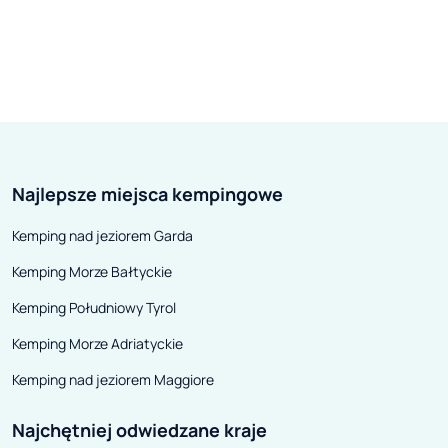
bliżej słynnym słoweńskim
co roku odbywa 
termom, które od granicy Polski
środkowoeuropej
dzieli nieco ponad 500 km i
literacki. Jako 
lokalnym specjałom, które
jaskinia otworz
dodadzą smaku każdej podróży.
turystykę – w 16
Krótko mówiąc – udowadniamy, że
właściciela, hra
Najlepsze miejsca kempingowe
małe jest piękne i pyszne!.
udostępniono ją
mieszkańcom Lo
Kemping nad jeziorem Garda
Słowenia to pań
Kemping Morze Bałtyckie
historycznych, 
Prekmurje, wtul
Kemping Południowy Tyrol
kraje: Węgry, Ch
Kemping Morze Adriatyckie
Kemping nad jeziorem Maggiore
Najchętniej odwiedzane kraje