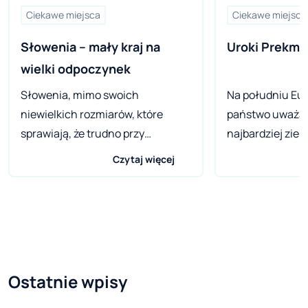
Ciekawe miejsca
Ciekawe miejsca
Słowenia – mały kraj na 
Uroki Prekmu
wielki odpoczynek
Słowenia, mimo swoich
Na południu Eur
niewielkich rozmiarów, które
państwo uważan
sprawiają, że trudno przy
najbardziej ziel
pierwszym spojrzeniu
Słowenia. Prawi
Czytaj więcej
zlokalizować ją na mapie, skrywa
terenów zajmują 
w sobie wiele atrakcji. Pod
ziemie uprawne.
względem ich różnorodności
podziemnych rzek 
może śmiało konkurować z
grotołazów. Sło
większymi od siebie sąsiadami, by
kryje ponad 7000
za kilka lat stać się jedną z
najsłynniejszą, 
Ostatnie wpisy
topowych wakacyjnych
miejscowości Po
destynacji. Dziś przyjrzymy się
jama). W kolejnej