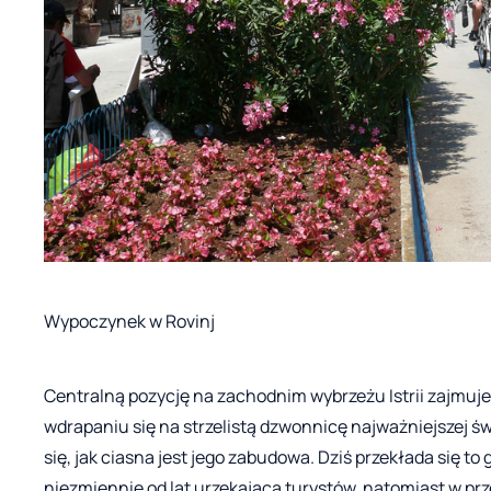
Wypoczynek w Rovinj
Centralną pozycję na zachodnim wybrzeżu Istrii zajmuje
wdrapaniu się na strzelistą dzwonnicę najważniejszej ś
się, jak ciasna jest jego zabudowa. Dziś przekłada się t
niezmiennie od lat urzekającą turystów, natomiast w pr