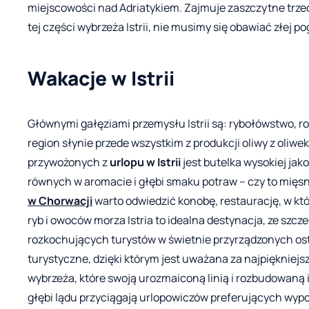
miejscowości nad Adriatykiem. Zajmuje zaszczytne trze
tej części wybrzeża Istrii, nie musimy się obawiać złej po
Wakacje w Istrii
Głównymi gałęziami przemysłu Istrii są: rybołówstwo, r
region słynie przede wszystkim z produkcji oliwy z oliw
przywożonych z
urlopu
w Istrii
jest butelka wysokiej jako
równych w aromacie i głębi smaku potraw – czy to mię
w Chorwacji
warto odwiedzić konobę, restaurację, w kt
ryb i owoców morza Istria to idealna destynacja, ze sz
rozkochujących turystów w świetnie przyrządzonych ostry
turystyczne, dzięki którym jest uważana za najpiękniejs
wybrzeża, które swoją urozmaiconą linią i rozbudowaną in
głębi lądu przyciągają urlopowiczów preferujących wyp