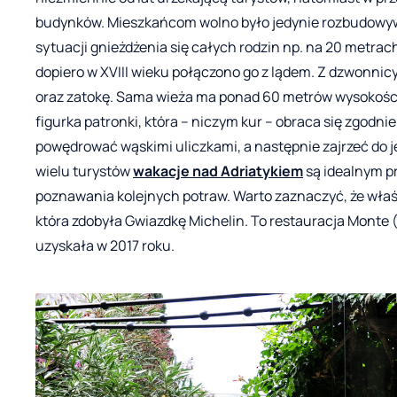
budynków. Mieszkańcom wolno było jedynie rozbudowywać
sytuacji gnieżdżenia się całych rodzin np. na 20 metrac
dopiero w XVIII wieku połączono go z lądem. Z dzwonnicy
oraz zatokę. Sama wieża ma ponad 60 metrów wysokości 
figurka patronki, która – niczym kur – obraca się zgodni
powędrować wąskimi uliczkami, a następnie zajrzeć do j
wielu turystów
wakacje nad Adriatykiem
są idealnym p
poznawania kolejnych potraw. Warto zaznaczyć, że właśn
która zdobyła Gwiazdkę Michelin. To restauracja Monte (
uzyskała w 2017 roku.