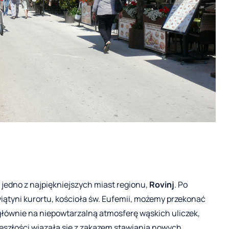
 jedno z najpiękniejszych miast regionu,
Rovinj
. Po
wiątyni kurortu, kościoła św. Eufemii, możemy przekonać
o głównie na niepowtarzalną atmosferę wąskich uliczek,
zeszłości wiązała się z zakazem stawiania nowych