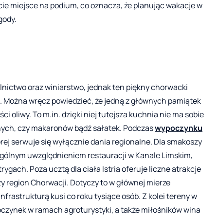
cie miejsce na podium, co oznacza, że planując wakacje w
gody.
olnictwo oraz winiarstwo, jednak ten piękny chorwacki
ek. Można wręcz powiedzieć, że jedną z głównych pamiątek
ści oliwy. To m.in. dzięki niej tutejsza kuchnia nie ma sobie
snych, czy makaronów bądź sałatek. Podczas
wypoczynku
órej serwuje się wyłącznie dania regionalne. Dla smakoszy
czególnym uwzględnieniem restauracji w Kanale Limskim,
gach. Poza ucztą dla ciała Istria oferuje liczne atrakcje
zy region Chorwacji. Dotyczy to w głównej mierze
frastrukturą kusi co roku tysiące osób. Z kolei tereny w
oczynek w ramach agroturystyki, a także miłośników wina