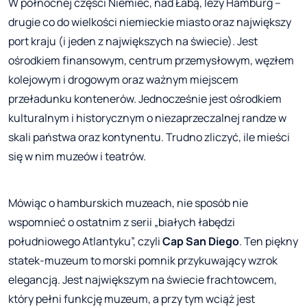
W północnej części Niemiec, nad Łabą, leży Hamburg –
drugie co do wielkości niemieckie miasto oraz największy
port kraju (i jeden z największych na świecie). Jest
ośrodkiem finansowym, centrum przemysłowym, węzłem
kolejowym i drogowym oraz ważnym miejscem
przeładunku kontenerów. Jednocześnie jest ośrodkiem
kulturalnym i historycznym o niezaprzeczalnej randze w
skali państwa oraz kontynentu. Trudno zliczyć, ile mieści
się w nim muzeów i teatrów.
Mówiąc o hamburskich muzeach, nie sposób nie
wspomnieć o ostatnim z serii „białych łabędzi
południowego Atlantyku”, czyli
Cap San Diego
. Ten piękny
statek-muzeum to morski pomnik przykuwający wzrok
elegancją. Jest największym na świecie frachtowcem,
który pełni funkcję muzeum, a przy tym wciąż jest