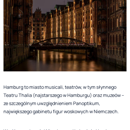
Hamburg to miasto musicali, teatrów, w tym słynnego
Teatru Thalia (najstarszego w Hamburgu) oraz muzeów –
ze szczególnym uwzględnieniem Panoptikum,
największego gabinetu figur woskowych w Niemczech.