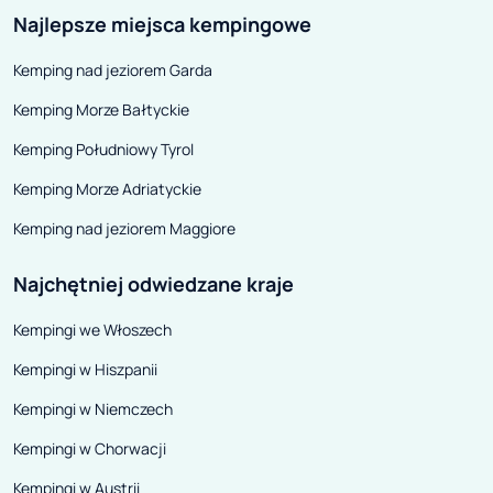
Najlepsze miejsca kempingowe
systemem urządzeń wodnych
zapewnia gościo
służących dawniej górnictwu
na Łabę oraz mo
Kemping nad jeziorem Garda
została wpisana na Listę
na plaży. Jego ł
Kemping Morze Bałtyckie
Dziedzictwa Kulturowego
powierzchnia to
UNESCO.
Kemping Południowy Tyrol
Kemping Morze Adriatyckie
Kemping nad jeziorem Maggiore
Najchętniej odwiedzane kraje
Kempingi we Włoszech
Kempingi w Hiszpanii
Kempingi w Niemczech
Kempingi w Chorwacji
Kempingi w Austrii