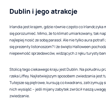
Dublin i jego atrakcje
Irlandia jest krajem, gdzie równie często co Irlandczyk
się porozumieć. Mimo, że to klimat umiarkowany, tak na
najlepiej nosić ze sobą parasol. Ale nie tylko aura potra
się prezenty listonoszom? I że święto Halloween pochodz
niepewność sprzedawców, widzących z ręku turysty ban
Stolicą tego ciekawego kraju jest Dublin. Na południu pr
rzeka Liffey. Najłatwiejszym sposobem zwiedzania jest t
Tutejsze są piętrowe, kursują co kwadrans, zatrzymują
nich wysiąść – jeśli mijany zabytek zwrócił naszą uwa
zwiedzanie.