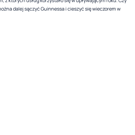
m, z których usług korzystało się w upływającym roku. Czy
można dalej sączyć Guinnessa i cieszyć się wieczorem w