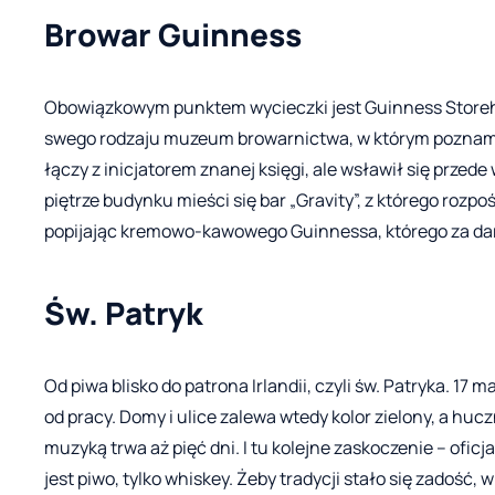
Browar Guinness
Obowiązkowym punktem wycieczki jest Guinness Storeho
swego rodzaju muzeum browarnictwa, w którym poznamy e
łączy z inicjatorem znanej księgi, ale wsławił się prz
piętrze budynku mieści się bar „Gravity”, z którego rozp
popijając kremowo-kawowego Guinnessa, którego za dar
Św. Patryk
Od piwa blisko do patrona Irlandii, czyli św. Patryka. 17
od pracy. Domy i ulice zalewa wtedy kolor zielony, a hu
muzyką trwa aż pięć dni. I tu kolejne zaskoczenie – ofi
jest piwo, tylko whiskey. Żeby tradycji stało się zadość, 