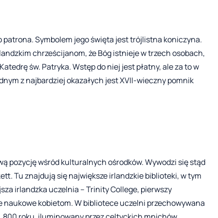
 patrona. Symbolem jego święta jest trójlistna koniczyna.
landzkim chrześcijanom, że Bóg istnieje w trzech osobach,
tedrę św. Patryka. Wstęp do niej jest płatny, ale za to w
nym z najbardziej okazałych jest XVII-wieczny pomnik
ą pozycję wśród kulturalnych ośrodków. Wywodzi się stąd
tt. Tu znajdują się największe irlandzkie biblioteki, w tym
jsza irlandzka uczelnia – Trinity College, pierwszy
ie naukowe kobietom. W bibliotece uczelni przechowywana
ok. 800 roku, iluminowany przez celtyckich mnichów.