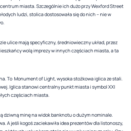
centrum miasta. Szczególnie ich dużo przy Wexford Street
łodych ludzi, stolica dostosowała się do nich – nie w
o.
dzie ulice mają specyficzny, średniowieczny układ, przez
mieszkańcy wolą imprezy w innych częściach miasta, a ta
ina. To Monument of Light, wysoka stożkowa iglica ze stali.
wej. Iglica stanowi centralny punkt miasta i symbol XXI
głych częściach miasta.
bią dziwną minę na widok banknotu o dużym nominale.
a. A jeśli kogoś zaciekawiła idea prezentów dla listonoszy,