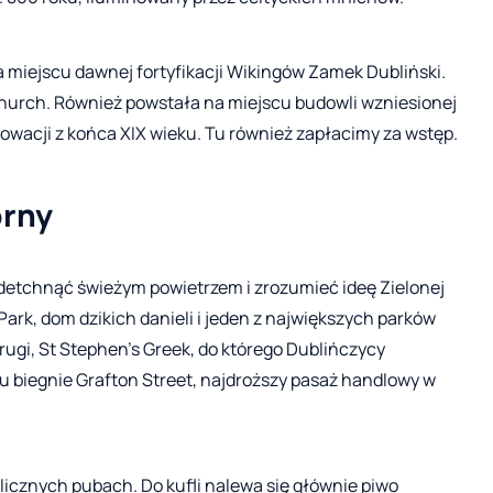
miejscu dawnej fortyfikacji Wikingów Zamek Dubliński.
 Church. Również powstała na miejscu budowli wzniesionej
enowacji z końca XIX wieku. Tu również zapłacimy za wstęp.
orny
detchnąć świeżym powietrzem i zrozumieć ideę Zielonej
Park, dom dzikich danieli i jeden z największych parków
ugi, St Stephen's Greek, do którego Dublińczycy
ku biegnie Grafton Street, najdroższy pasaż handlowy w
icznych pubach. Do kufli nalewa się głównie piwo