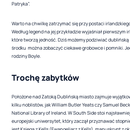
Patryka”.
Warto na chwilkę zatrzymać się przy postaci irlandzkiego
Według legend na jej przykładzie wyjaśniał pierwszym ir
które tworzą jedność. Dziś możemy podziwiać dublińską Ka
środku można zobaczyć ciekawe grobowce i pomniki. Jed
rodziny Boyle.
Trochę zabytków
Położone nad Zatoką Dublińską miasto zajmuje wyjątkow
kilku noblistów, jak William Butler Yeats czy Samuel Becke
National Library of Ireland. W South Side stoi najsławnie
europejski uniwersytet, który zaczął przyznawać stopn
jest Księga z Kells (Ewangeliarz z Kells), manuskrypt z 