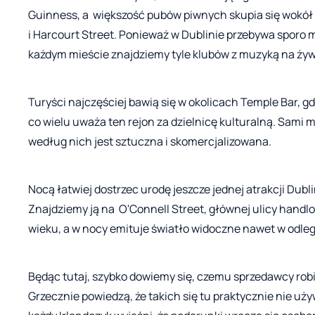
Guinness, a większość pubów piwnych skupia się wokół 
i Harcourt Street. Ponieważ w Dublinie przebywa sporo m
każdym mieście znajdziemy tyle klubów z muzyką na żyw
Turyści najczęściej bawią się w okolicach Temple Bar, g
co wielu uważa ten rejon za dzielnicę kulturalną. Sami 
według nich jest sztuczna i skomercjalizowana.
Nocą łatwiej dostrzec urodę jeszcze jednej atrakcji Dubl
Znajdziemy ją na O'Connell Street, głównej ulicy handlo
wieku, a w nocy emituje światło widoczne nawet w odle
Będąc tutaj, szybko dowiemy się, czemu sprzedawcy ro
Grzecznie powiedzą, że takich się tu praktycznie nie używ