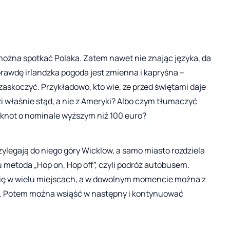
a można spotkać Polaka. Zatem nawet nie znając języka, da
prawdę irlandzka pogoda jest zmienna i kapryśna –
fi zaskoczyć. Przykładowo, kto wie, że przed świętami daje
i właśnie stąd, a nie z Ameryki? Albo czym tłumaczyć
knot o nominale wyższym niż 100 euro?
zylegają do niego góry Wicklow, a samo miasto rozdziela
u metoda „Hop on, Hop off”, czyli podróż autobusem.
 się w wielu miejscach, a w dowolnym momencie można z
gę. Potem można wsiąść w następny i kontynuować