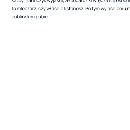
każdy Irlandczyk wyjaśni, że podarunki wręcza się osobo
to mleczarz, czy właśnie listonosz. Po tym wyjaśnieniu 
dublińskim pubie.