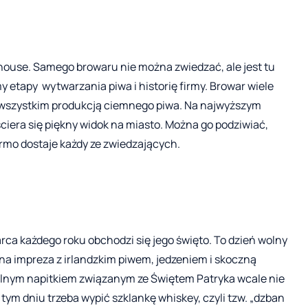
use. Samego browaru nie można zwiedzać, ale jest tu
tapy wytwarzania piwa i historię firmy. Browar wiele
ede wszystkim produkcją ciemnego piwa. Na najwyższym
ościera się piękny widok na miasto. Można go podziwiać,
mo dostaje każdy ze zwiedzających.
 marca każdego roku obchodzi się jego święto. To dzień wolny
czna impreza z irlandzkim piwem, jedzeniem i skoczną
cjalnym napitkiem związanym ze Świętem Patryka wcale nie
w tym dniu trzeba wypić szklankę whiskey, czyli tzw. „dzban