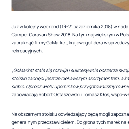
Już w kolejny weekend (19-21 października 2018) w nad
Camper Caravan Show 2018. Na tym największym w Pols
zabraknąć firmy GoMarket, krajowego lidera w sprzedaż
rekreacyjnych.
„
GoMarket stale się rozwija i sukcesywnie poszerza sw
stoisko zachęci jeszcze ciekawszym asortymentem, a każ
siebie. Oprócz wielu upominków przygotowaliśmy równie
zapowiadają Robert Ostaszewski i Tomasz Kłos, współwł
Na obszernym stoisku odwiedzający będą mogli zapoznać 
generalnym przedstawicielem. Do grona tych marek należ