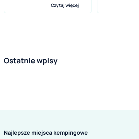
tylko Niemczech dotyczyć mogą
Citroen (PSA). 
Czytaj więcej
nawet 200.000 pojazdów marek
połączenia pows
Fiat oraz IVECO. Trzy miesiące po
do wielkości ko
nalocie na siedzibę Fiat Chrysler
motoryzacyjny, 
(FCA) i oficjalnej informacji
nazwę Stellantis
organów ścigania pierwsi klienci
mieć wyraźny w
sięgają po instrumenty prawne.
pojazdów bazow
Ostatnie wpisy
Na początku listopada niemiecka
kamperów. Mimo,
prokuratura odnotowała już 300
wspólnie prowad
pozwów, regularnie napływają
w zakresie dystr
kolejne. Działania prokuratury
ze sobą
prowadzone są w kierunku
konkurowały. St
oszustwa dotyczącego
połączeniu Fiata
zastosowania tzw. urządzeń
Peugeotem osią
odłączających podczas procesu
procentowy udzi
Najlepsze miejsca kempingowe
podczyszczania spalin. W lipcu
Zgodnie z przew