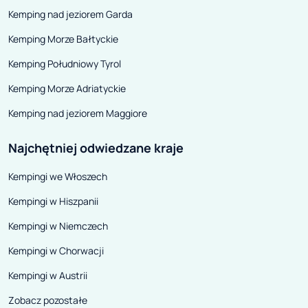
tego roku organy ścigania
stan rzeczy mimo
Kemping nad jeziorem Garda
wkroczyły równocześnie do
powinien przeło
Kemping Morze Bałtyckie
siedziby FCA Niemcy we
2020 rok.
Frankfurcie nad Menem, Iveco w
Kemping Południowy Tyrol
Ulm oraz kilku innych
Kemping Morze Adriatyckie
powiązanych z koncernem
Kemping nad jeziorem Maggiore
podmiotów we Włoszech i
Szwajcarii. Dziewięciu
Najchętniej odwiedzane kraje
podejrzanym postawiono zarzuty,
Kempingi we Włoszech
z czego 3 osoby zatrudnione przez
Fiat Chrysler oraz 6 powiązanych
Kempingi w Hiszpanii
z siostrzanym koncernem CNH
Kempingi w Niemczech
Industrial (właściciela IVECO).
Kempingi w Chorwacji
Kempingi w Austrii
Zobacz pozostałe