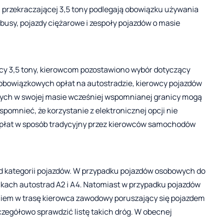
j przekraczającej 3,5 tony podlegają obowiązku używania
usy, pojazdy ciężarowe i zespoły pojazdów o masie
cy 3,5 tony, kierowcom pozostawiono wybór dotyczący
obowiązkowych opłat na autostradzie, kierowcy pojazdów
ych w swojej masie wcześniej wspomnianej granicy mogą
spomnieć, że korzystanie z elektronicznej opcji nie
 opłat w sposób tradycyjny przez kierowców samochodów
od kategorii pojazdów. W przypadku pojazdów osobowych do
inkach autostrad A2 i A4. Natomiast w przypadku pojazdów
eniem w trasę kierowca zawodowy poruszający się pojazdem
czegółowo sprawdzić listę takich dróg. W obecnej