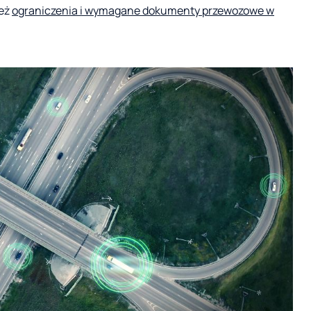
ież
ograniczenia i wymagane dokumenty przewozowe w