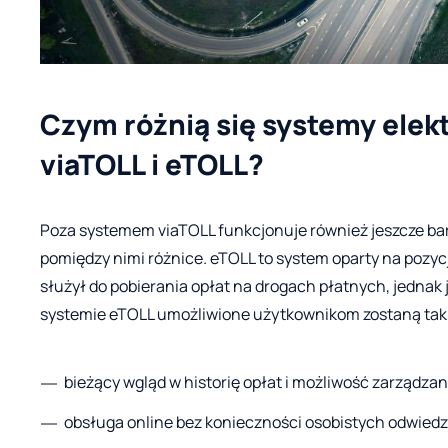
Czym różnią się systemy elek
viaTOLL i eTOLL?
Poza systemem viaTOLL funkcjonuje również jeszcze bar
pomiędzy nimi różnice. eTOLL to system oparty na pozyc
służył do pobierania opłat na drogach płatnych, jednak 
systemie eTOLL umożliwione użytkownikom zostaną takie
bieżący wgląd w historię opłat i możliwość zarządza
obsługa online bez konieczności osobistych odwiedz