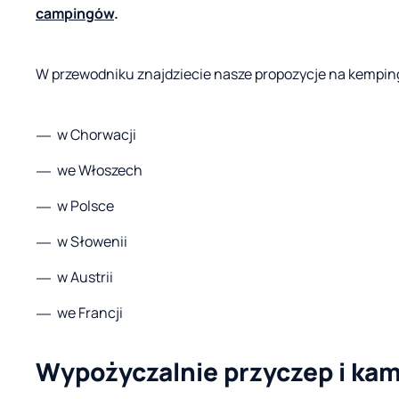
campingów
.
W przewodniku znajdziecie nasze propozycje na kemping
w Chorwacji
we Włoszech
w Polsce
w Słowenii
w Austrii
we Francji
Wypożyczalnie przyczep i ka