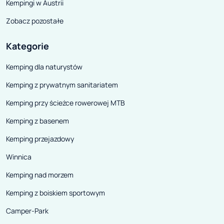
innych najnows
Kempingi w Austrii
FERRARI. Stoisk
Zobacz pozostałe
będzie dwukrotn
porównaniu do u
Kategorie
targów. Prawdzi
Kemping dla naturystów
fanów motoryzac
Kemping z prywatnym sanitariatem
możliwość obejr
pierwszy w Pols
Kemping przy ścieżce rowerowej MTB
unikatowych s
Kemping z basenem
WIESMANN.
Kemping przejazdowy
Winnica
Kemping nad morzem
Kemping z boiskiem sportowym
Camper-Park