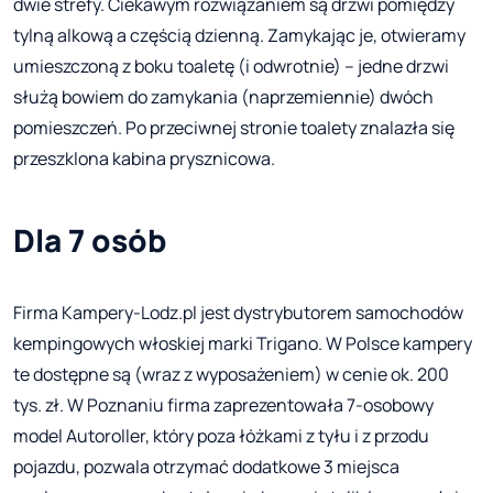
dwie strefy. Ciekawym rozwiązaniem są drzwi pomiędzy
tylną alkową a częścią dzienną. Zamykając je, otwieramy
umieszczoną z boku toaletę (i odwrotnie) – jedne drzwi
służą bowiem do zamykania (naprzemiennie) dwóch
pomieszczeń. Po przeciwnej stronie toalety znalazła się
przeszklona kabina prysznicowa.
Dla 7 osób
Firma Kampery-Lodz.pl jest dystrybutorem samochodów
kempingowych włoskiej marki Trigano. W Polsce kampery
te dostępne są (wraz z wyposażeniem) w cenie ok. 200
tys. zł. W Poznaniu firma zaprezentowała 7-osobowy
model Autoroller, który poza łóżkami z tyłu i z przodu
pojazdu, pozwala otrzymać dodatkowe 3 miejsca