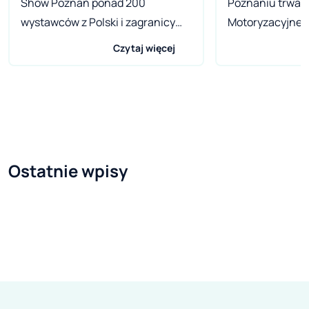
Show Poznań ponad 200
Poznaniu trwać 
wystawców z Polski i zagranicy
Motoryzacyjne
zaprezentuje swoje ekspozycje na
siedmiu pawilo
Czytaj więcej
trzech targach: samochodowym,
zaprezentowane
motocyklowym i
najnowsze mod
caravaningowym.
motocykli, kamp
Wśród najwięks
pawilonie moto
pełnym blaskie
Ostatnie wpisy
takie marki ja
– ROYCE, FERRA
MERCEDES. My 
będziemy! Każde
mogli znaleźć re
Czterodniowe t
SHOW w Poznani