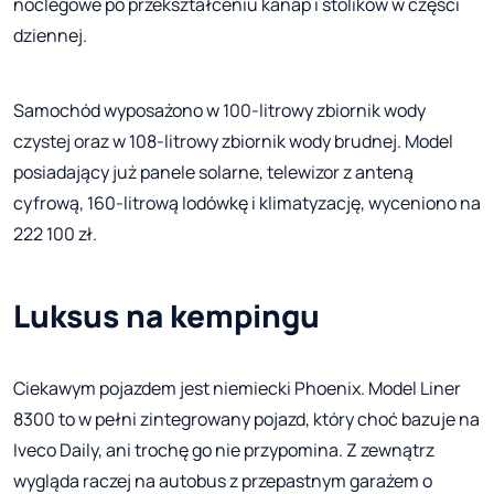
noclegowe po przekształceniu kanap i stolików w części
dziennej.
Samochód wyposażono w 100-litrowy zbiornik wody
czystej oraz w 108-litrowy zbiornik wody brudnej. Model
posiadający już panele solarne, telewizor z anteną
cyfrową, 160-litrową lodówkę i klimatyzację, wyceniono na
222 100 zł.
Luksus na kempingu
Ciekawym pojazdem jest niemiecki Phoenix. Model Liner
8300 to w pełni zintegrowany pojazd, który choć bazuje na
Iveco Daily, ani trochę go nie przypomina. Z zewnątrz
wygląda raczej na autobus z przepastnym garażem o