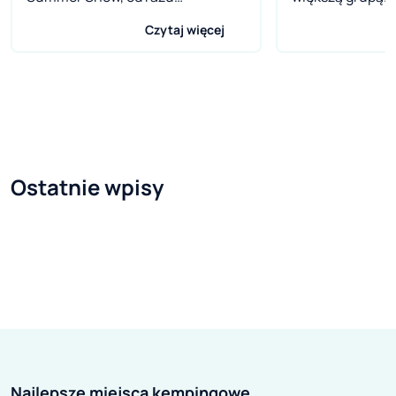
wiedziałem, że to strzał w
kamperem, to w
Czytaj więcej
dziesiątkę. Z Półwyspem Helskim
Tylko jakie auto
związany jestem od prawie 20 lat.
potrzebny jest 
Przyjeżdżam tam przynajmniej raz
większej liczby 
w roku i wiem, że to nie tylko
dysponujemy pr
centrum windsurfingu i
B?. Warto rozw
kitesurfingu, ale też ogromne
Dethleffs T 7057
Ostatnie wpisy
skupisko ludzi, którzy dużo czasu
obsłudze i prow
spędzają na campingach. To
przestronny, dob
właśnie im dedykowane były te
wypad ze znajo
targi.
auta w wypożycz
zwrócić uwagę ni
osób jest ono w 
pokład, ale takż
biorąc pod uwa
Najlepsze miejsca kempingowe
doświadczenie 