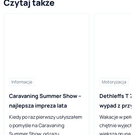
Czytaj także
Informacje
Motoryzacja
Caravaning Summer Show – 
Dethleffs T 70
najlepsza impreza lata
Kiedy po raz pierwszy usłyszałem
Wakacje w pełni, 
o pomyśle na Caravaning
chętnie wyjecha
Summer Show, od razu
większą grupą. 