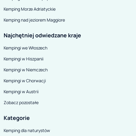
sztucznych i specjalnego
Interes kręcił si
Kemping Morze Adriatyckie
styropianu. Taka budowa powinna
Blomqvist po p
Kemping nad jeziorem Maggiore
zapewnić szczelność, dobrą
zrezygnował z p
izolację termiczną i akustyczną, a
skupił się na roz
Najchętniej odwiedzane kraje
nawet większą od standardowej
Kabe ma na swoi
Kempingi we Włoszech
odporność na wstrząsy. Aby nie
patentów - to wł
być gołosłownym, producent
opracowała sys
Kempingi w Hiszpanii
udziela 6-letniej gwarancji na
podłogowego i 
Kempingi w Niemczech
zabudowę.
kanały powietrz
Kempingi w Chorwacji
Kempingi w Austrii
Zobacz pozostałe
Kategorie
Kemping dla naturystów