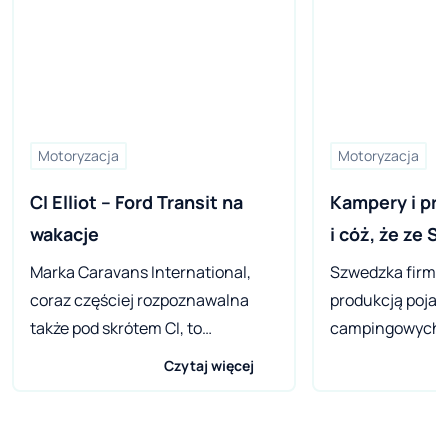
Motoryzacja
Motoryzacja
CI Elliot – Ford Transit na 
Kampery i prz
wakacje
i cóż, że ze S
Marka Caravans International,
Szwedzka firma 
coraz częściej rozpoznawalna
produkcją poja
także pod skrótem CI, to
campingowych o
najpopularniejszy producent
Ponad 50-letni
Czytaj więcej
kamperów z Włoch. Co ma nam
produkcji sprzęt
dziś do zaoferowania firma, która
sobie radzić ta
na rynku działa od ponad 35 lat?.
surowej zimy, po