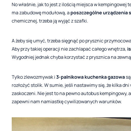
No właśnie, jak to jest z ilością miejsca w kempingowej 
ma zabudowę modułową, a
poszczególne urządzenia 
chemicznej, trzeba ją wyjąć z szafki.
A żeby się umyć, trzeba sięgnąć po prysznic przymocowan
Aby przy takiej operacji nie zachlapać całego wnętrza,
i
Wygodniej jednak chyba korzystać z prysznica na zewnąt
Tylko zlewozmywak i
3-palnikowa kuchenka gazowa
są
rozłożyć stolik. W sumie, jeśli nastawimy się, że kilka d
zaskoczeni. Nie jest to na pewno autobus kempingowy, a
zapewni nam namiastkę cywilizowanych warunków.