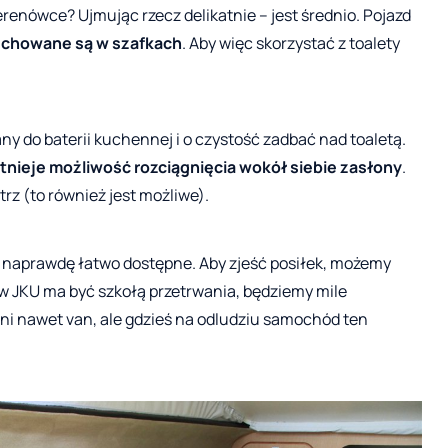
terenówce? Ujmując rzecz delikatnie – jest średnio. Pojazd
schowane są w szafkach
. Aby więc skorzystać z toalety
y do baterii kuchennej i o czystość zadbać nad toaletą.
stnieje możliwość rozciągnięcia wokół siebie zasłony
.
rz (to również jest możliwe).
 naprawdę łatwo dostępne. Aby zjeść posiłek, możemy
ni w JKU ma być szkołą przetrwania, będziemy mile
ni nawet van, ale gdzieś na odludziu samochód ten