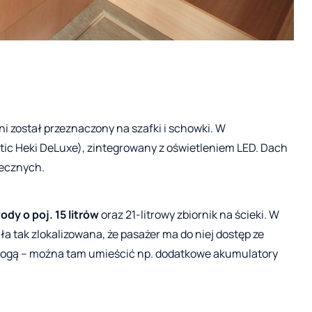
ni został przeznaczony na szafki i schowki. W
ic Heki DeLuxe), zintegrowany z oświetleniem LED. Dach
necznych.
ody o poj. 15 litrów
oraz 21-litrowy zbiornik na ścieki. W
ała tak zlokalizowana, że pasażer ma do niej dostęp ze
łogą – można tam umieścić np. dodatkowe akumulatory