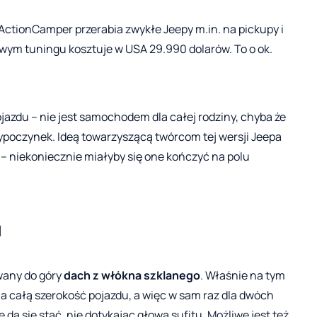
ctionCamper przerabia zwykłe Jeepy m.in. na pickupy i
ym tuningu kosztuje w USA 29.990 dolarów. To o ok.
azdu – nie jest samochodem dla całej rodziny, chyba że
ypoczynek. Ideą towarzyszącą twórcom tej wersji Jeepa
– niekoniecznie miałyby się one kończyć na polu
u
wany do góry
dach z włókna szklanego
. Właśnie na tym
 całą szerokość pojazdu, a więc w sam raz dla dwóch
e da się stać, nie dotykając głową sufitu. Możliwe jest też