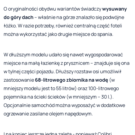
O oryginalności obydwu wariantów świadczy
wysuwany
do góry dach
– właśnie na górze znalazło się podwójne
łóżko. W razie potrzeby, również centralną część foteli
można wykorzystać jako drugie miejsce do spania.
W dłuższym modelu udało się nawet wygospodarować
miejsce na małą łazienkę z prysznicem – znajduje się ona
w tylnej części pojazdu. Dłuższy rozstaw osi umożliwił
zastosowanie
68-litrowego zbiornika na wodę
(w
mniejszy modelu jest to 55 litrów) oraz 100-litrowego
pojemnika na ścieki ścieków (w mniejszym – 30 l.).
Opcjonalnie samochód można wyposażyć w dodatkowe
ogrzewanie zasilane olejem napędowym.
I na koniec jeszcze jedna zaleta - ponieważ Colibri