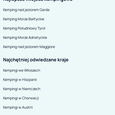
rozkładany blat przystawiany do
Kemping nad jeziorem Garda
foteli w kabinie kierowcy i
Kemping Morze Bałtyckie
pasażera. Aby coś przekąsić,
należy po prostu odwrócić fotele o
Kemping Południowy Tyrol
180 stopni.
Kemping Morze Adriatyckie
Kemping nad jeziorem Maggiore
Najchętniej odwiedzane kraje
Kempingi we Włoszech
Kempingi w Hiszpanii
Kempingi w Niemczech
Kempingi w Chorwacji
Kempingi w Austrii