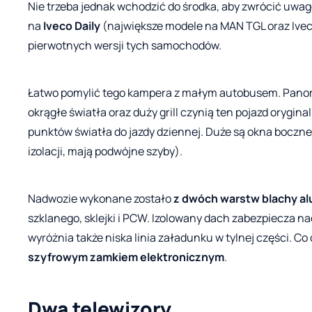
Nie trzeba jednak wchodzić do środka, aby zwrócić uwag
na
Iveco Daily
(największe modele na MAN TGL oraz Ivec
pierwotnych wersji tych samochodów.
Łatwo pomylić tego kampera z małym autobusem. Panor
okrągłe światła oraz duży grill czynią ten pojazd orygi
punktów światła do jazdy dziennej. Duże są okna boczne, 
izolacji, mają podwójne szyby).
Nadwozie wykonane zostało
z dwóch warstw blachy a
szklanego, sklejki i PCW. Izolowany dach zabezpiecza n
wyróżnia także niska linia załadunku w tylnej części. C
szyfrowym zamkiem elektronicznym
.
Dwa telewizory