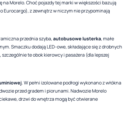
ę na Morelo. Choć pojazdy tej marki w większości bazują
o Eurocargo), z zewnątrz w niczym nie przypominają
amiczna przednia szyba,
autobusowe lusterka
, małe
nalnym. Smaczku dodają LED-owe, składające się z drobnych
szczególnie te obok kierowcy i pasażera (dla lepszej
luminiowej
. W pełni izolowane podłogi wykonano z włókna
adwozie przed gradem i piorunami. Nadwozie Morelo
o ciekawe, drzwi do wnętrza mogą być otwierane