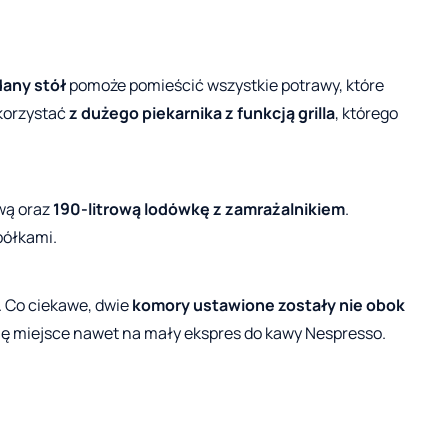
any stół
pomoże pomieścić wszystkie potrawy, które
korzystać
z dużego piekarnika z funkcją grilla
, którego
wą oraz
190-litrową lodówkę z zamrażalnikiem
.
półkami.
 Co ciekawe, dwie
komory ustawione zostały nie obok
ię miejsce nawet na mały ekspres do kawy Nespresso.