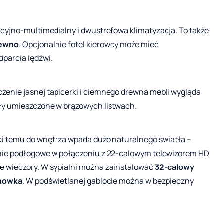
cyjno-multimedialny i dwustrefowa klimatyzacja. To także
rewno
. Opcjonalnie fotel kierowcy może mieć
parcia lędźwi.
enie jasnej tapicerki i ciemnego drewna mebli wygląda
tały umieszczone w brązowych listwach.
ęki temu do wnętrza wpada dużo naturalnego światła –
nie podłogowe w połączeniu z 22-calowym telewizorem HD
owe wieczory. W sypialni można zainstalować
32-calowy
chowka
. W podświetlanej gablocie można w bezpieczny