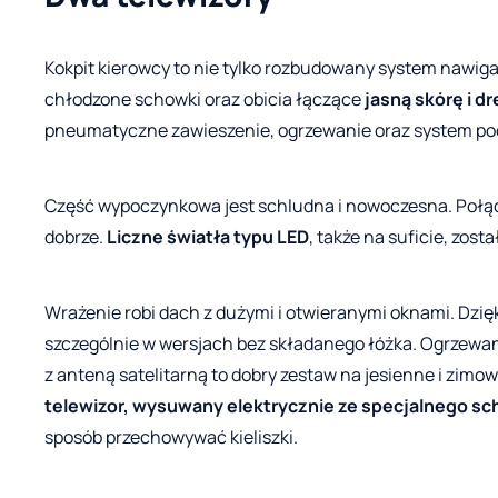
Kokpit kierowcy to nie tylko rozbudowany system nawiga
chłodzone schowki oraz obicia łączące
jasną skórę i d
pneumatyczne zawieszenie, ogrzewanie oraz system pod
Część wypoczynkowa jest schludna i nowoczesna. Połącz
dobrze.
Liczne światła typu LED
, także na suficie, zos
Wrażenie robi dach z dużymi i otwieranymi oknami. Dzi
szczególnie w wersjach bez składanego łóżka. Ogrzewa
z anteną satelitarną to dobry zestaw na jesienne i zim
telewizor, wysuwany elektrycznie ze specjalnego s
sposób przechowywać kieliszki.