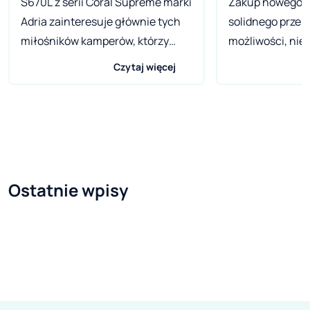
S670L z serii Coral Supreme marki
Zakup nowego 
Adria zainteresuje głównie tych
solidnego przem
miłośników kamperów, którzy
możliwości, nie 
cenią sobie walory estetyczne,
względem finan
Czytaj więcej
ciekawy design i nowoczesne
propozycją na r
rozwiązania technologiczne.
niemiecki konce
Słoweński producent stawia na
ma w swojej now
indywidualizm i kreatywność
Hymer T-Class C
użytkowników, stąd różnorodne
odpowiednie roz
możliwości wyboru w zakresie
tych, którzy chc
Ostatnie wpisy
kolorystyki i wyposażenia. Model
lekki, szybki, a
S670L został zaprojektowany na
wyposażony poj
bazie Fiata Ducato X290. Przy
caravaningowy.
długości pojazdu 7.38 m i
678 to kamper z
szerokości 2.29 m zyskujemy
pół-integral. W s
całkiem sporą przestrzeń,
pewnością jest 