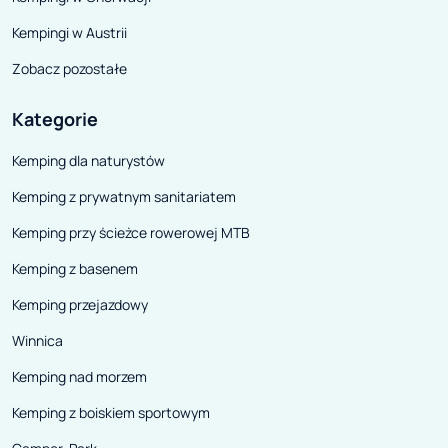
Santos/Calando). Na tym nie
szybciej rozwija
koniec, ponieważ mamy również
Dodatkowym pl
Kempingi w Austrii
wpływ na wygląd zewnętrzny
modelu jest bra
Zobacz pozostałe
kabiny i do wyboru następujące
posiadania prawa
opcje: klasyczna biel, srebrny lub
gdyż pojazd, dzi
Kategorie
szary metalik. Możliwość
zaliczany jest 
Kemping dla naturystów
kreowania estetyki kampera to z
kategorii samo
Kemping z prywatnym sanitariatem
pewnością niewątpliwy atut,
nawet, jeżeli wybór może
Kemping przy ścieżce rowerowej MTB
wydawać się ograniczony.
Kemping z basenem
Kemping przejazdowy
Winnica
Kemping nad morzem
Kemping z boiskiem sportowym