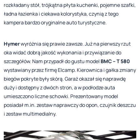
rozkładany stół, trójkątna płyta kuchenki, pojemne szafki,
ładna łazienka i ciekawa kolorystyka, czynią z tego
kampera bardzo oryginalne auto turystyczne.
Hymer
wyróżnia się prawie zawsze. Już na pierwszy rzut
oka widać dobrą jakość wykonania i przywiązanie do
szczegółów. Nam przypadł do gustu model
BMC – T 580
wystawiany przez firmę Elcamp. Kierownica i gałka zmiany
biegów pokryte były skórą. Garaż okazał się naprawdę
duży i dostępny z dwóch stron, a w podłodze auta
umieszczono liczne schowki. Prezentowany model
posiadał m.in. zestaw naprawczy do opon, czujnik deszczu
i zestaw multimedialny.