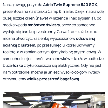
Naszą uwagę przykuła
Adria Twin Supreme 640 SGX
,
prezentowana na stoisku Camp & Trailer. Dzięki naprawdę
dużej liczbie okien (nawet w łazience i nad sypialnią), do
środka wpada
mnóstwo światła
, przez co samochód
wydaje się bardzo przestronny. Co ważne – każde okno
można otworzyć. Łazienkę wyposażono w
odsuwaną
ścianką z lustrem
, po przesunięciu której ukrywamy
toaletę, a w zamian otrzymujemy kabinę prysznicową. W
samochodzie jest mnóstwo schowków – także w podłodze.
Duże
łóżko
z tyłu opuszcza się elektrycznie. Gdy nie jest
nam potrzebne, można je unieść wysoko do góry i wtedy
otrzymujemy
wielką przestrzeń bagażową
.