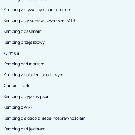
również płyt z pianki
Kemping z prywatnym sanitariatem
polistyrenowej (XPS), które są
lekkie, trwałe i przyjazne dla
Kemping przy ścieżce rowerowej MTB
środowiska. Z odnawialnych
Kemping z basenem
zasobów wykonano nie tylko
Kemping przejazdowy
wnętrze, ale i podwozie oraz
nadwozie pojazdu.
Winnica
Kemping nad morzem
Kemping z boiskiem sportowym
Camper-Park
Kemping przyjazny psom
Kemping z Wi-Fi
Kemping dla osób z niepełnosprawnościami
Kemping nad jeziorem