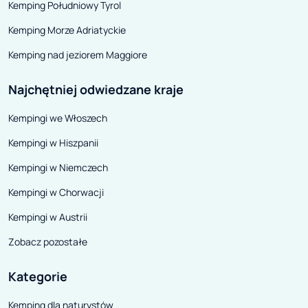
Lekka konstrukcja, odpowiednie
Kemping Południowy Tyrol
wyposażenie, komfortowa
Kemping Morze Adriatyckie
przestrzeń i ekologiczne
Kemping nad jeziorem Maggiore
rozwiązania – to one liczą się
najbardziej. Waga – poniżej 650
Najchętniej odwiedzane kraje
kg być może nie budzi wielkiego
Kempingi we Włoszech
zachwytu, z łatwością
znajdziemy lżejsze modele, jednak
Kempingi w Hiszpanii
Travelino jest dłuższa i szersza
Kempingi w Niemczech
(długość – 4m, szerokość
Kempingi w Chorwacji
wewnątrz – 2.04 m) od wielu z
nich. Skąd więc tak niska waga?
Kempingi w Austrii
To zasługa materiałów
Zobacz pozostałe
konstrukcyjnych – warstwowych
płyt z papierowym rdzeniem o
Kategorie
strukturze plastra miodu, jak
Kemping dla naturystów