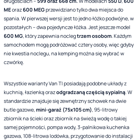
długościach –
599 oraz 668 cm.
W modelach
550 D
,
600
ME
oraz
600 MEG
przewidziano tylko dwa miejsca do
spania. W pierwszej wersji jest to jedno łóżko podwójne, w
pozostałych – dwa pojedyncze łóżka. Jest jeszcze model
600 MG
, który zapewnia nocleg
trzem osobom
. Każdym
samochodem mogą podróżować cztery osoby, więc gdyby
nie kwestia noclegu, na kemping można się wybrać w
czwórkę.
Wszystkie warianty Van TI posiadają podobne układy z
kuchnią, łazienką oraz
odgradzaną częścią sypialną
. W
standardzie znajduje się zewnętrzny schowek na dwie
butle gazowe,
mini-garaż (75x105 cm)
, 95-litrowy
zbiornik na ścieki oraz zbiornik na świeżą wodę o takiej
samej pojemności, pompa wody, 3-palnikowa kuchenka
gazowa, 108-litrowa lodówka, przygotowanie do instalacji