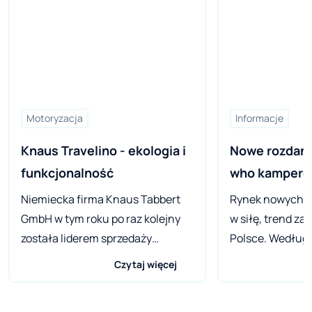
Motoryzacja
Informacje
Knaus Travelino - ekologia i 
Nowe rozdanie,
funkcjonalność
who kampero
Niemiecka firma Knaus Tabbert
Rynek nowych k
GmbH w tym roku po raz kolejny
w siłę, trend z
została liderem sprzedaży
Polsce. Według
podczas targów Caravan Salon w
szacunków u n
Czytaj więcej
Düsseldorfie. Jedną z
zachodnich sąs
najnowszych propozycji tej
zarejestrowanych