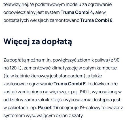
telewizyjnej. W podstawowym modelu za ogrzewanie
odpowiedzialny jest system
Truma Combi 4,
ale w
pozostałych wersjach zamontowano
Truma Combi 6
.
Więcej za dopłatą
Za dopłatą można m.in. powiększyć zbiornik paliwa (z 90
na 120 l.), zamontować klimatyzację w całym kamperze
(ta w kabinie kierowcy jest standardem), a także
zastosować ogrzewanie
Truma Combi E
. Lodówka może
zostać zamieniona na większą, o poj. 190 l., wyposażoną w
oddzielny zamrażalnik. Część wyposażenia dostępna jest
w pakietach, np
. Pakiet TV
obejmuje 19-calowy telewizor z
systemem wysuwającym ekran z szafy.