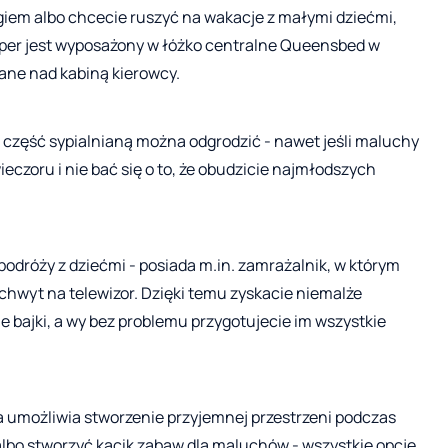
giem albo chcecie ruszyć na wakacje z małymi dziećmi,
per jest wyposażony w łóżko centralne Queensbed w
ane nad kabiną kierowcy.
ż część sypialnianą można odgrodzić - nawet jeśli maluchy
ieczoru i nie bać się o to, że obudzicie najmłodszych
podróży z dziećmi - posiada m.in. zamrażalnik, w którym
hwyt na telewizor. Dzięki temu zyskacie niemalże
bajki, a wy bez problemu przygotujecie im wszystkie
 umożliwia stworzenie przyjemnej przestrzeni podczas
albo stworzyć kącik zabaw dla maluchów - wszystkie opcje