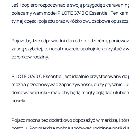
Jeśli dopiero rozpoczynacie swoją przygodę z caravanin
polecamy wam model PILOTE G740 C Essentiel. Ten kam
tylnej części pojazdu oraz w łóżko dwuosobowe opuszcz
Pojazd będzie odpowiedni dla rodzin z dziećmi, poniewa
zasną szybciej, to nadal możecie spokojnie korzystać z w
członków rodziny.
PILOTE G740 C Essentiel jest idealnie przystosowany do 
można przechowywać zapas żywności, duży prysznic i uc
domowe warunki - maluchy będą mogły oglądać ulubione 
posiłki.
Pojazd można też dodatkowo doposażyć w markizę, która
postoju. Pod markizą można spożywać rodzinne posiłki 