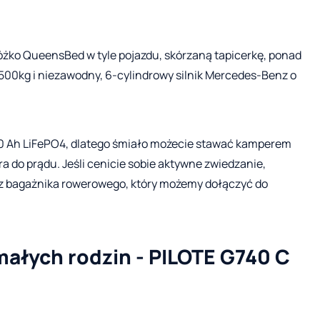
óżko QueensBed w tyle pojazdu, skórzaną tapicerkę, ponad
500kg i niezawodny, 6-cylindrowy silnik Mercedes-Benz o
0 Ah LiFePO4, dlatego śmiało możecie stawać kamperem
a do prądu. Jeśli cenicie sobie aktywne zwiedzanie,
 z bagażnika rowerowego, który możemy dołączyć do
małych rodzin - PILOTE G740 C