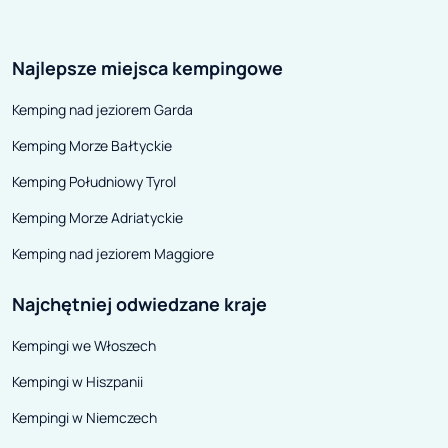
dwujezdniowej o co najmniej
innego samocho
dwóch pasach przeznaczonych
Nie zwracaliśmy
Najlepsze miejsca kempingowe
dla każdego kierunku ruchu może
oznakowanie za
poruszać się maksymalnie z
wjeździe do tune
Kemping nad jeziorem Garda
prędkością 80 km/h. Na
podziemny, dot
Kemping Morze Bałtyckie
pozostałych drogach – 70 km/h, a
pojazdu. Prowad
w strefie zabudowanej 50 km/h.
to konieczne.
Kemping Południowy Tyrol
Kemping Morze Adriatyckie
Kemping nad jeziorem Maggiore
Najchętniej odwiedzane kraje
Kempingi we Włoszech
Kempingi w Hiszpanii
Kempingi w Niemczech