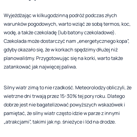
Wyjeżdżając w kilkugodzinną podróż podczas złych
warunków pogodowych, warto wziąć ze sobą termos, koc,
wodę, a także czekoladę (lub batony czekoladowe).
Czekolada może dostarczyć nam „energetycznego kopa”,
gdyby okazało się, że w korkach spędzimy dłużej niż
planowaliśmy. Przygotowując się na korki, warto także
zatankować jak najwięcej paliwa.
Silny wiatr zimą to nie rzadkość. Meteorolodzy obliczyli, że
wietrzne dni trwają przez 15-30% tej pory roku. Dlatego
dobrze jest nie bagatelizować powyższych wskazówek i
pamiętać, że silny wiatr często idzie w parze z innymi
„atrakcjami”, takimi jak np. śnieżyce i lód na drodze.