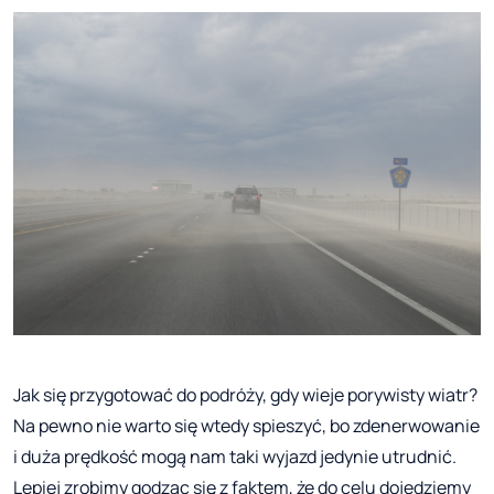
Jak się przygotować do podróży, gdy wieje porywisty wiatr?
Na pewno nie warto się wtedy spieszyć, bo zdenerwowanie
i duża prędkość mogą nam taki wyjazd jedynie utrudnić.
Lepiej zrobimy godząc się z faktem, że do celu dojedziemy