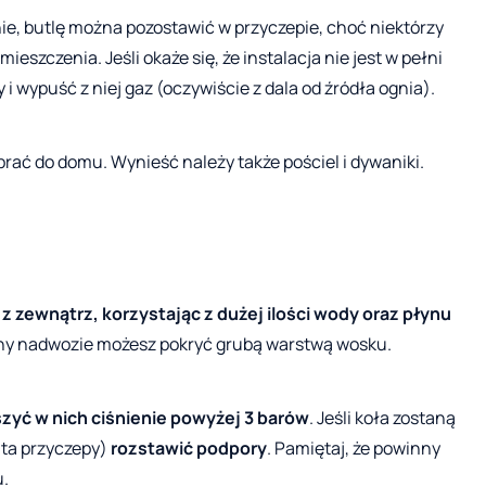
i nie, butlę można pozostawić w przyczepie, choć niektórzy
ieszczenia. Jeśli okaże się, że instalacja nie jest w pełni
i wypuść z niej gaz (oczywiście z dala od źródła ognia).
brać do domu. Wynieść należy także pościel i dywaniki.
 z zewnątrz, korzystając z dużej ilości wody oraz płynu
rony nadwozie możesz pokryć grubą warstwą wosku.
zyć w nich ciśnienie powyżej 3 barów
. Jeśli koła zostaną
nta przyczepy)
rozstawić podpory
. Pamiętaj, że powinny
u.