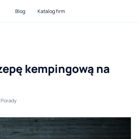
Blog
Katalog firm
czepę kempingową na
Porady