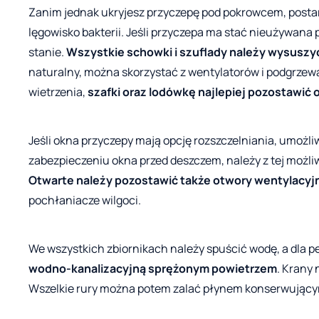
Zanim jednak ukryjesz przyczepę pod pokrowcem, postaraj
lęgowisko bakterii. Jeśli przyczepa ma stać nieużywana p
stanie.
Wszystkie schowki i szuflady należy wysuszy
naturalny, można skorzystać z wentylatorów i podgrzewa
wietrzenia,
szafki oraz lodówkę najlepiej pozostawić 
Jeśli okna przyczepy mają opcję rozszczelniania, umożl
zabezpieczeniu okna przed deszczem, należy z tej możliw
Otwarte należy pozostawić także otwory wentylacyj
pochłaniacze wilgoci.
We wszystkich zbiornikach należy spuścić wodę, a dla 
wodno-kanalizacyjną sprężonym powietrzem
. Krany 
Wszelkie rury można potem zalać płynem konserwującym.