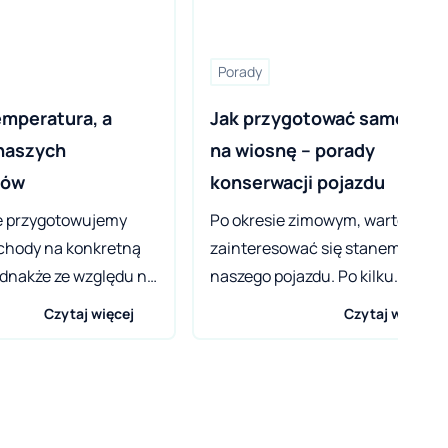
Porady
mperatura, a 
Jak przygotować samochód
naszych 
na wiosnę – porady 
dów
konserwacji pojazdu
e przygotowujemy
Po okresie zimowym, warto
chody na konkretną
zainteresować się stanem
ednakże ze względu na
naszego pojazdu. Po kilku
 klimat musimy liczyć
mroźnych miesiącach, wraz z
Czytaj więcej
Czytaj więcej
nnymi warunkami
nadejściem wiosny, z pewnością
nymi. Najbardziej
wymaga on kilku istotnych
zne dla samochodu
zabiegów konserwacyjnych, któ
rdzo wysokie
pozwolą na bezpieczną oraz
. Sprawdźmy jak
komfortową eksploatację. Niskie