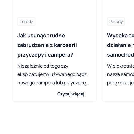
Porady
Porady
Jak usunąć trudne 
Wysoka te
zabrudzenia z karoserii 
działanie 
przyczepy i campera?
samocho
Niezależnie od tego czy
Wielokrotni
eksploatujemy używanego bądź
nasze samo
nowego campera lub przyczepę
porę roku, j
campingową musimy zmagać się
specyficzny
Czytaj więcej
z szeregiem uciążliwych
się ze zmie
drobnostek. Jedną z nich są
atmosferycz
zabrudzenia, które nie schodzą
niebezpiec
pod wpływem tradycyjnych
mogą być ba
detergentów przeznaczonych do
temperatury