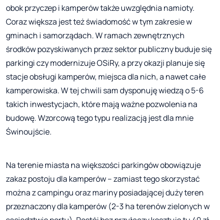
obok przyczep i kamperów także uwzględnia namioty.
Coraz większa jest też świadomość w tym zakresie w
gminach i samorządach. W ramach zewnętrznych
środków pozyskiwanych przez sektor publiczny buduje się
parkingi czy modernizuje OSiRy, a przy okazji planuje się
stacje obsługi kamperów, miejsca dla nich, a nawet całe
kamperowiska. W tej chwili sam dysponuję wiedzą o 5-6
takich inwestycjach, które mają ważne pozwolenia na
budowę. Wzorcową tego typu realizacją jest dla mnie
Świnoujście.
Na terenie miasta na większości parkingów obowiązuje
zakaz postoju dla kamperów – zamiast tego skorzystać
można z campingu oraz mariny posiadającej duży teren
przeznaczony dla kamperów (2-3 ha terenów zielonych w
sąsiedztwie portu). Postój bez przyłączy kosztuje tu 40 zł