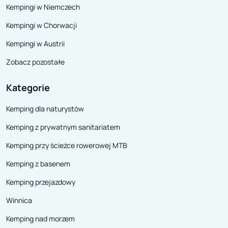
komforcie wypoczynku
kulinarne wolą o
Kempingi w Niemczech
zadecyduje zabrany przez nas
„bezpieczne”, 
Kempingi w Chorwacji
sprzęt, czyli namiot dostosowany
typowo włoskie 
do danej liczby osób, łatwy do
jak pizza, makar
Kempingi w Austrii
transportu i rozłożenia,
Zobacz pozostałe
wodoodporny i trwały.
Kategorie
Kemping dla naturystów
Kemping z prywatnym sanitariatem
Kemping przy ścieżce rowerowej MTB
Kemping z basenem
Kemping przejazdowy
Winnica
Kemping nad morzem