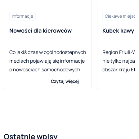
Informacje
Ciekawe miejsca
Nowości dla kierowców
Kubek kawy w
Co jakiś czas w ogólnodostępnych
Region Friuli-We
mediach pojawiają się informacje
nie tylko najbar
o nowościach samochodowych,
obszar kraju Etr
które natychmiast zdobywają
włoska brama d
Czytaj więcej
rynek. Jest to praktycznie
Środkowej. Regi
nieograniczony rynek, który cały
targany wieloma
czas się powiększa. Przybywa aut
równie ważny c
co automatycznie generuje nowe
To również krai
pomysły i nowe potrzeby. Jednym
włoskiego i friul
z ostatnich hitów są kamery
w której króluje
Ostatnie wpisy