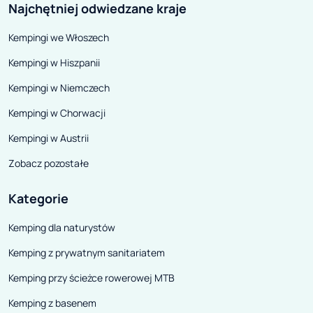
historią jazdy. To możliwość
Najchętniej odwiedzane kraje
wykonywania zdjęć, czy
Kempingi we Włoszech
zapisywania plików muzycznych.
Urządzenie z małej kamerki stało
Kempingi w Hiszpanii
się rozbudowanym elementem
Kempingi w Niemczech
samochodu.
Kempingi w Chorwacji
Kempingi w Austrii
Zobacz pozostałe
Kategorie
Kemping dla naturystów
Kemping z prywatnym sanitariatem
Kemping przy ścieżce rowerowej MTB
Kemping z basenem