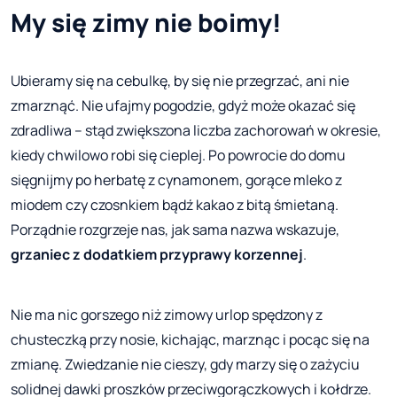
My się zimy nie boimy!
Ubieramy się na cebulkę, by się nie przegrzać, ani nie
zmarznąć. Nie ufajmy pogodzie, gdyż może okazać się
zdradliwa – stąd zwiększona liczba zachorowań w okresie,
kiedy chwilowo robi się cieplej. Po powrocie do domu
sięgnijmy po herbatę z cynamonem, gorące mleko z
miodem czy czosnkiem bądź kakao z bitą śmietaną.
Porządnie rozgrzeje nas, jak sama nazwa wskazuje,
grzaniec z dodatkiem przyprawy korzennej
.
Nie ma nic gorszego niż zimowy urlop spędzony z
chusteczką przy nosie, kichając, marznąc i pocąc się na
zmianę. Zwiedzanie nie cieszy, gdy marzy się o zażyciu
solidnej dawki proszków przeciwgorączkowych i kołdrze.