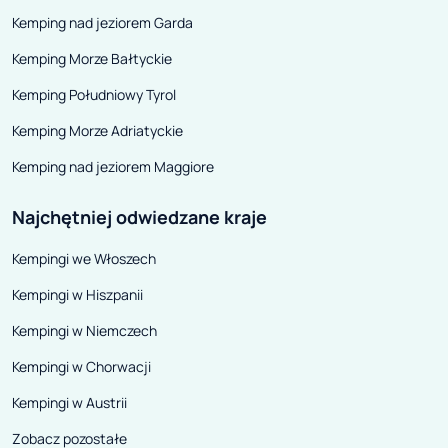
najbardziej niebezpiecznych
przewlekłe i ich
Kemping nad jeziorem Garda
współczesnych chorób. I chyba
to bardzo ważna
Kemping Morze Bałtyckie
słusznie. Jak podają statystyki,
ponieważ zaostr
prawie co drugi Polak cierpi na
zdrowia może poj
Kemping Południowy Tyrol
grzybicę stóp, a co czwarty – na
zwykła, podstaw
Kemping Morze Adriatyckie
grzybicę paznokci.
udźwignie cięża
Kemping nad jeziorem Maggiore
rezultacie trzeb
płacić z własnej
Najchętniej odwiedzane kraje
Kempingi we Włoszech
Kempingi w Hiszpanii
Kempingi w Niemczech
Kempingi w Chorwacji
Kempingi w Austrii
Zobacz pozostałe