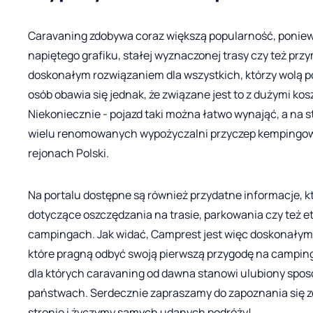
Caravaning zdobywa coraz większą popularność, poniew
napiętego grafiku, stałej wyznaczonej trasy czy też przy
doskonałym rozwiązaniem dla wszystkich, którzy wolą 
osób obawia się jednak, że związane jest to z dużymi k
Niekoniecznie - pojazd taki można łatwo wynająć, a na 
wielu renomowanych wypożyczalni przyczep kempingowy
rejonach Polski.
Na portalu dostępne są również przydatne informacje, kt
dotyczące oszczędzania na trasie, parkowania czy też et
campingach. Jak widać, Camprest jest więc doskonałym 
które pragną odbyć swoją pierwszą przygodę na campingu 
dla których caravaning od dawna stanowi ulubiony spo
państwach. Serdecznie zapraszamy do zapoznania się z
stronie i życzymy samych udanych podróży!