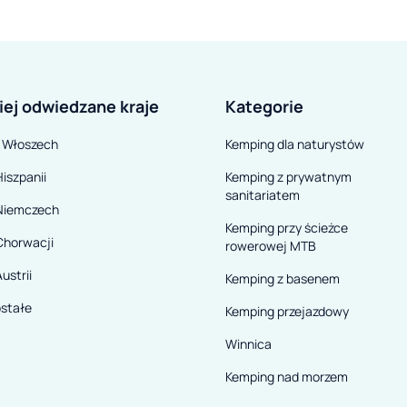
iej odwiedzane kraje
Kategorie
 Włoszech
Kemping dla naturystów
iszpanii
Kemping z prywatnym
sanitariatem
Niemczech
Kemping przy ścieżce
Chorwacji
rowerowej MTB
ustrii
Kemping z basenem
stałe
Kemping przejazdowy
Winnica
Kemping nad morzem