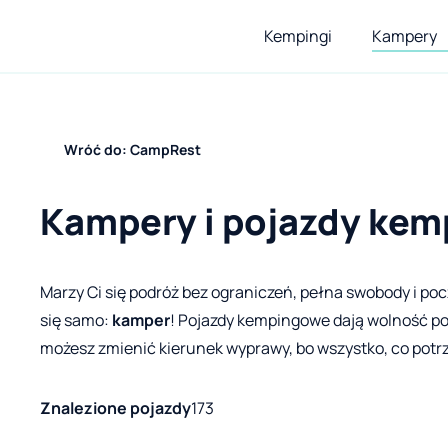
Kempingi
Kampery
Wróć do: CampRest
Kampery i pojazdy ke
Marzy Ci się podróż bez ograniczeń, pełna swobody i p
się samo:
kamper
! Pojazdy kempingowe dają wolność 
możesz zmienić kierunek wyprawy, bo wszystko, co potr
Znalezione pojazdy
173