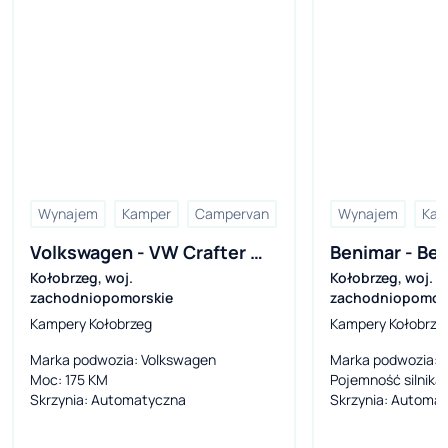
Wynajem
Kamper
Campervan
Wynajem
Kam
Volkswagen - VW Crafter 
Benimar - Ben
Kołobrzeg
,
woj.
Kołobrzeg
,
woj.
Grand California 600
SE
zachodniopomorskie
zachodniopomor
Kampery Kołobrzeg
Kampery Kołobrze
Marka podwozia
: Volkswagen
Marka podwozia
: 
Moc
: 175 KM
Pojemność silnika
:
Skrzynia
: Automatyczna
Skrzynia
: Automa