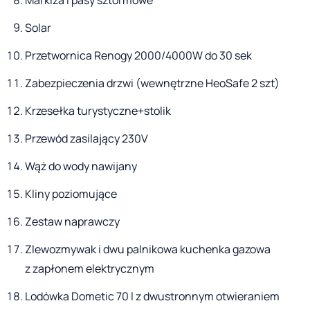
Markiza i pasy sztormowe
Solar
Przetwornica Renogy 2000/4000W do 30 sek
Zabezpieczenia drzwi (wewnętrzne HeoSafe 2 szt)
Krzesełka turystyczne+stolik
Przewód zasilający 230V
Wąż do wody nawijany
Kliny poziomujące
Zestaw naprawczy
Zlewozmywak i dwu palnikowa kuchenka gazowa
z zapłonem elektrycznym
Lodówka Dometic 70 l z dwustronnym otwieraniem