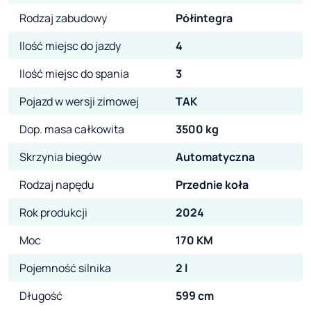
Rodzaj zabudowy
Półintegra
Ilość miejsc do jazdy
4
Ilość miejsc do spania
3
Pojazd w wersji zimowej
TAK
Dop. masa całkowita
3500 kg
Skrzynia biegów
Automatyczna
Rodzaj napędu
Przednie koła
Rok produkcji
2024
Moc
170 KM
Pojemność silnika
2 l
Długość
599 cm