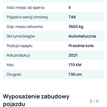
Ilość miejsc do spania
5
Pojazd w wersji zimowej
TAK
Dop. masa całkowita
3500 kg
Skrzynia biegów
Automatyczna
Rodzaj napędu
Przednie koła
Rok produkcji
2021
Moc
170 KM
Długość
730 cm
Wyposażenie zabudowy 
6 / 9
pojazdu