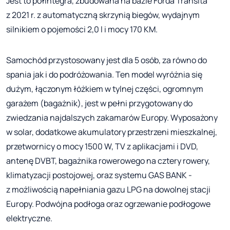
Jest to półintegra, zbudowana na bazie Forda Transita
z 2021 r. z automatyczną skrzynią biegów, wydajnym
silnikiem o pojemości 2,0 l i mocy 170 KM.
Samochód przystosowany jest dla 5 osób, za równo do
spania jak i do podróżowania. Ten model wyróżnia się
dużym, łączonym łóżkiem w tylnej części, ogromnym
garażem (bagażnik), jest w pełni przygotowany do
zwiedzania najdalszych zakamarów Europy. Wyposażony
w solar, dodatkowe akumulatory przestrzeni mieszkalnej,
przetwornicy o mocy 1500 W, TV z aplikacjami i DVD,
antenę DVBT, bagażnika rowerowego na cztery rowery,
klimatyzacji postojowej, oraz systemu GAS BANK -
z możliwością napełniania gazu LPG na dowolnej stacji
Europy. Podwójna podłoga oraz ogrzewanie podłogowe
elektryczne.