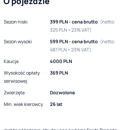
O pojeździe
Sezon niski
399 PLN - cena brutto
(netto:
325 PLN + 23% VAT)
Sezon wysoki
599 PLN - cena brutto
(netto:
487 PLN + 23% VAT)
Kaucja
4000 PLN
Wysokość opłaty
369 PLN
serwisowej
Zwierzęta
Dozwolone
Min. wiek kierowcy
26 lat