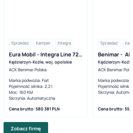
Sprzedaż
Kamper
Integra
Sprzedaż
Kam
Eura Mobil - Integra Line 720 
Benimar -  A
Kędzierzyn-Koźle
,
woj. opolskie
Kędzierzyn-Koźle
EF
ACK Benimar Polska
ACK Benimar Pols
Marka podwozia
: Fiat
Marka podwozia
: 
Pojemność silnika
: 2,2 l
Pojemność silnika
:
Moc
: 160 KM
Skrzynia
: Automa
Skrzynia
: Automatyczna
Cena brutto: 580 381 PLN
Cena brutto: 550
Zobacz firmę