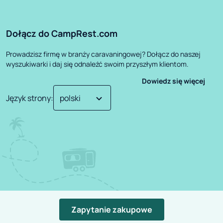
Dołącz do CampRest.com
Prowadzisz firmę w branży caravaningowej? Dołącz do naszej
wyszukiwarki i daj się odnaleźć swoim przyszłym klientom.
Dowiedz się więcej
Język strony
:
©
2026
CampRest.
All Rights Reserved
Zapytanie zakupowe
Polityka Prywatności
Regulamin