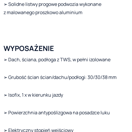
➢ Solidne listwy progowe podwozia wykonane
z malowanego proszkowo aluminium
WYPOSAŻENIE
➢ Dach, ściana, podłoga z TWS, w pełni izolowane
➢ Grubość ścian ścian/dachu/podłogi: 30/30/38 mm
➢ Isofix, 1 x w kierunku jazdy
➢ Powierzchnia antypoślizgowa na posadzce luku
➢ Elektryczny stopień wejściowy