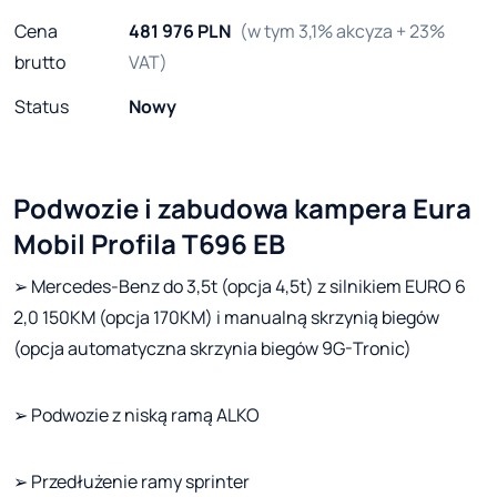
Cena
481 976 PLN
(w tym 3,1% akcyza + 23%
brutto
VAT)
Status
Nowy
Podwozie i zabudowa kampera Eura
Mobil Profila T696 EB
➢ Mercedes-Benz do 3,5t (opcja 4,5t) z silnikiem EURO 6
2,0 150KM (opcja 170KM) i manualną skrzynią biegów
(opcja automatyczna skrzynia biegów 9G-Tronic)
➢ Podwozie z niską ramą ALKO
➢ Przedłużenie ramy sprinter