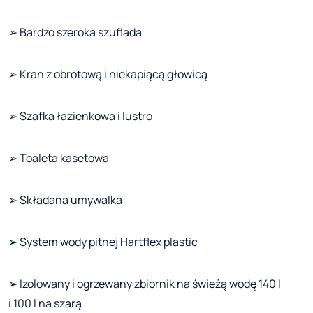
➢ Bardzo szeroka szuflada
➢ Kran z obrotową i niekapiącą głowicą
➢ Szafka łazienkowa i lustro
➢ Toaleta kasetowa
➢ Składana umywalka
➢ System wody pitnej Hartflex plastic
➢ Izolowany i ogrzewany zbiornik na świeżą wodę 140 l
i 100 l na szarą