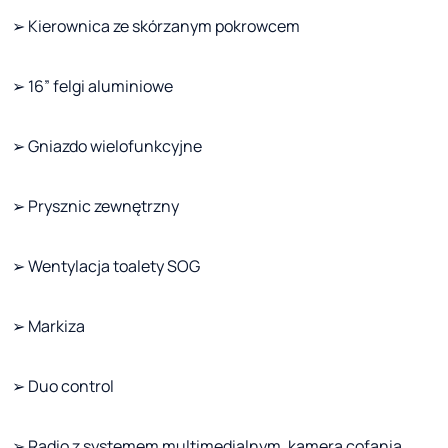
➢ Kierownica ze skórzanym pokrowcem
➢ 16” felgi aluminiowe
➢ Gniazdo wielofunkcyjne
➢ Prysznic zewnętrzny
➢ Wentylacja toalety SOG
➢ Markiza
➢ Duo control
➢ Radio z systemem multimedialnym, kamerą cofania