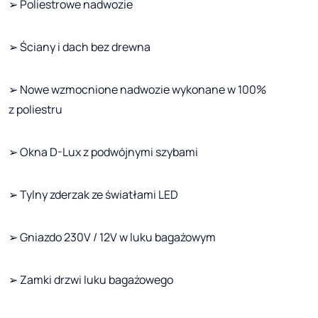
➢ Poliestrowe nadwozie
➢ Ściany i dach bez drewna
➢ Nowe wzmocnione nadwozie wykonane w 100%
z poliestru
➢ Okna D-Lux z podwójnymi szybami
➢ Tylny zderzak ze światłami LED
➢ Gniazdo 230V / 12V w luku bagażowym
➢ Zamki drzwi luku bagażowego