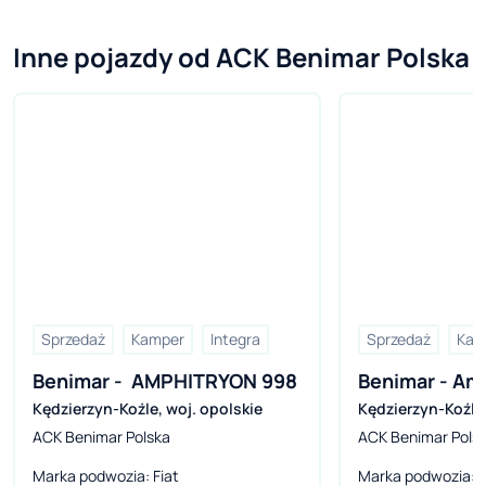
Inne pojazdy od ACK Benimar Polska
Sprzedaż
Kamper
Integra
Sprzedaż
Kam
Benimar -  AMPHITRYON 998
Benimar - Am
Kędzierzyn-Koźle
,
woj. opolskie
Kędzierzyn-Koźle
ACK Benimar Polska
ACK Benimar Pols
Marka podwozia
: Fiat
Marka podwozia
: 