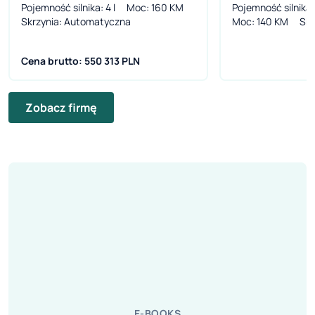
Pojemność silnika
: 4 l
Moc
: 160 KM
Pojemność silnika
:
Skrzynia
: Automatyczna
Moc
: 140 KM
Skr
Cena brutto: 550 313 PLN
Zobacz firmę
E-BOOKS