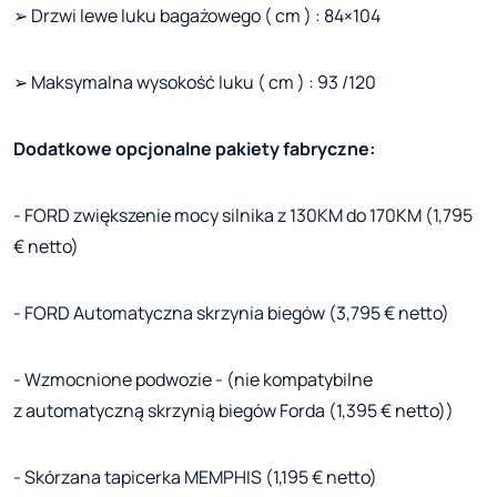
➢ Drzwi lewe luku bagażowego ( cm ) : 84×104
➢ Maksymalna wysokość luku ( cm ) : 93 /120
Dodatkowe opcjonalne pakiety fabryczne:
- FORD zwiększenie mocy silnika z 130KM do 170KM (1,795
€ netto)
- FORD Automatyczna skrzynia biegów (3,795 € netto)
- Wzmocnione podwozie - (nie kompatybilne
z automatyczną skrzynią biegów Forda (1,395 € netto))
- Skórzana tapicerka MEMPHIS (1,195 € netto)