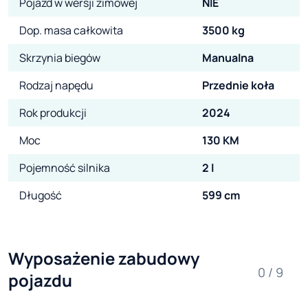
Pojazd w wersji zimowej
NIE
Dop. masa całkowita
3500 kg
Skrzynia biegów
Manualna
Rodzaj napędu
Przednie koła
Rok produkcji
2024
Moc
130 KM
Pojemność silnika
2 l
Długość
599 cm
Wyposażenie zabudowy 
0 / 9
pojazdu