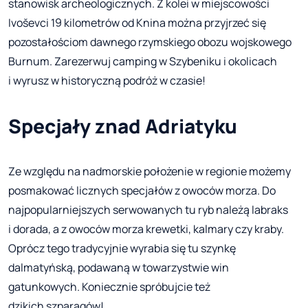
stanowisk archeologicznych. Z kolei w miejscowości
Ivoševci 19 kilometrów od Knina można przyjrzeć się
pozostałościom dawnego rzymskiego obozu wojskowego
Burnum. Zarezerwuj camping w Szybeniku i okolicach
i wyrusz w historyczną podróż w czasie!
Specjały znad Adriatyku
Ze względu na nadmorskie położenie w regionie możemy
posmakować licznych specjałów z owoców morza. Do
najpopularniejszych serwowanych tu ryb należą labraks
i dorada, a z owoców morza krewetki, kalmary czy kraby.
Oprócz tego tradycyjnie wyrabia się tu szynkę
dalmatyńską, podawaną w towarzystwie win
gatunkowych. Koniecznie spróbujcie też
dzikich szparagów!