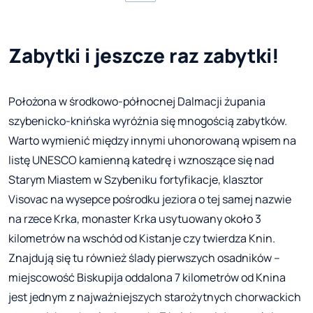
Zabytki i jeszcze raz zabytki!
Położona w środkowo-północnej Dalmacji żupania
szybenicko-knińska wyróżnia się mnogością zabytków.
Warto wymienić między innymi uhonorowaną wpisem na
listę UNESCO kamienną katedrę i wznoszące się nad
Starym Miastem w Szybeniku fortyfikacje, klasztor
Visovac na wysepce pośrodku jeziora o tej samej nazwie
na rzece Krka, monaster Krka usytuowany około 3
kilometrów na wschód od Kistanje czy twierdza Knin.
Znajdują się tu również ślady pierwszych osadników –
miejscowość Biskupija oddalona 7 kilometrów od Knina
jest jednym z najważniejszych starożytnych chorwackich