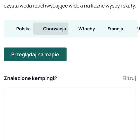
czysta woda i zachwycające widoki na liczne wyspy i skały.
Polska
Chorwacja
Włochy
Francja
S
Przeglądaj na mapie
Znalezione kempingi
2
Filtruj