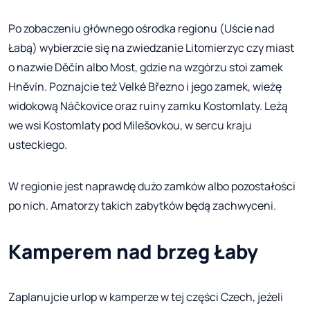
Po zobaczeniu głównego ośrodka regionu (Uście nad
Łabą) wybierzcie się na zwiedzanie Litomierzyc czy miast
o nazwie Děčín albo Most, gdzie na wzgórzu stoi zamek
Hněvín. Poznajcie też Velké Březno i jego zamek, wieżę
widokową Náčkovice oraz ruiny zamku Kostomlaty. Leżą
we wsi Kostomlaty pod Milešovkou, w sercu kraju
usteckiego.
W regionie jest naprawdę dużo zamków albo pozostałości
po nich. Amatorzy takich zabytków będą zachwyceni.
Kamperem nad brzeg Łaby
Zaplanujcie urlop w kamperze w tej części Czech, jeżeli