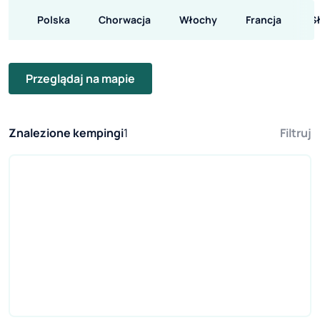
Polska
Chorwacja
Włochy
Francja
S
Przeglądaj na mapie
Znalezione kempingi
1
Filtruj