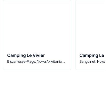
Camping Le Vivier
Camping Le La
Biscarrosse-Plage, Nowa Akwitania,
Sanguinet, Nowa A
Sanguinet
Francja