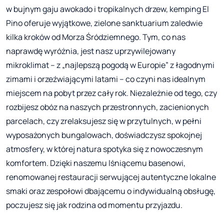
w bujnym gaju awokado i tropikalnych drzew, kemping El
Pino oferuje wyjątkowe, zielone sanktuarium zaledwie
kilka kroków od Morza Śródziemnego. Tym, co nas
naprawdę wyróżnia, jest nasz uprzywilejowany
mikroklimat – z „najlepszą pogodą w Europie” z łagodnymi
zimami i orzeźwiającymi latami – co czyni nas idealnym
miejscem na pobyt przez cały rok. Niezależnie od tego, czy
rozbijesz obóz na naszych przestronnych, zacienionych
parcelach, czy zrelaksujesz się w przytulnych, w pełni
wyposażonych bungalowach, doświadczysz spokojnej
atmosfery, w której natura spotyka się z nowoczesnym
komfortem. Dzięki naszemu lśniącemu basenowi,
renomowanej restauracji serwującej autentyczne lokalne
smaki oraz zespołowi dbającemu o indywidualną obsługę,
poczujesz się jak rodzina od momentu przyjazdu.