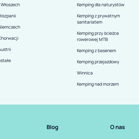
 Włoszech
Kemping dla naturystów
iszpanii
Kemping z prywatnym
sanitariatem
Niemczech
Kemping przy ścieżce
Chorwacji
rowerowej MTB
ustrii
Kemping z basenem
stałe
Kemping przejazdowy
Winnica
Kemping nad morzem
Blog
O nas