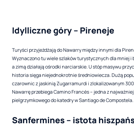
Idylliczne góry – Pireneje
Turyści przyjeżdżają do Nawarry między innymi dla Pirene
Wyznaczono tu wiele szlaków turystycznych dla mniej 
a zimą działają ośrodki narciarskie. U stóp masywu prz
historia sięga niejednokrotnie średniowiecza. Dużą popul
czarownic z jaskinią Zugarramurdi i zlokalizowanym 30
Nawarrę przebiega Camino Francés – jedna z najważniejs
pielgrzymkowego do katedry w Santiago de Compostela.
Sanfermines – istota hiszpa