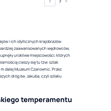
z
1
jów i ich idyllicznych krajobrazów.
i bardziej zaawansowanych wędrowców,
ycupnęły urokliwe miejscowości, których
arnością cieszy się tu tzw. szlak
0 m dalej Muzeum Czarownic. Przez
zych dróg św. Jakuba, czyli szlaku
ńskiego temperamentu