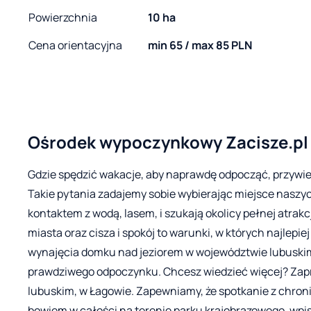
Powierzchnia
10 ha
Cena orientacyjna
min 65 / max 85 PLN
Ośrodek wypoczynkowy Zacisze.pl
Gdzie spędzić wakacje, aby naprawdę odpocząć, przywi
Takie pytania zadajemy sobie wybierając miejsce naszyc
kontaktem z wodą, lasem, i szukają okolicy pełnej atrak
miasta oraz cisza i spokój to warunki, w których najlep
wynajęcia domku nad jeziorem w województwie lubuski
prawdziwego odpoczynku. Chcesz wiedzieć więcej? Za
lubuskim, w Łagowie. Zapewniamy, że spotkanie z chron
bowiem w całości na terenie parku krajobrazowego, wpi