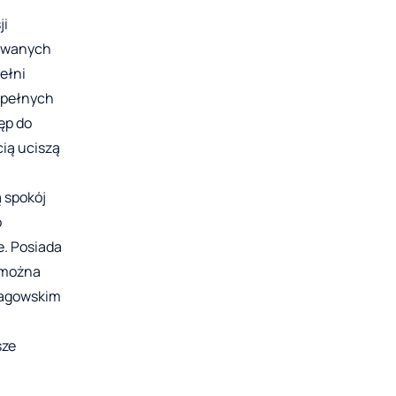
ji
towanych
ełni
 pełnych
ęp do
cią uciszą
 spokój
o
e. Posiada
d można
Łagowskim
sze