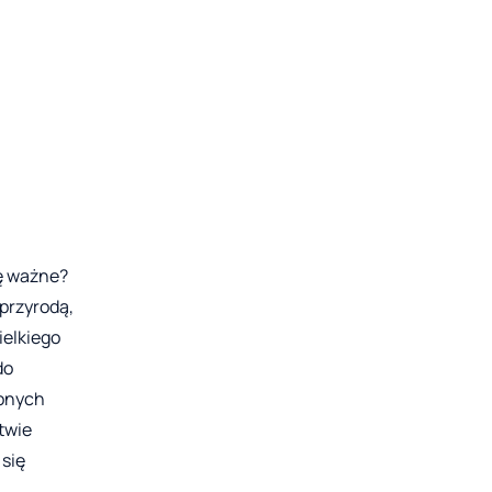
ę ważne?
przyrodą,
ielkiego
do
ionych
twie
 się