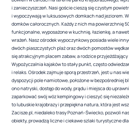
i zanieczyszczeń. Nasi goście cieszą się czystym powiet
i wypoczywają w luksusowych domkach nad jeziorem. W t
domków całorocznych. Każdy z nich ma powierzchnię 50
funkcjonalne, wyposażone w kuchnię, łazienkę, a nawet
wrażeń. Nasz ośrodek wypoczynkowy posiada wiele innyc
dwóch piaszczystych plaż oraz dwóch pomostów wędkarski
się atrakcyjnym placem zabaw, a rodzice przyjeżdżają
Wypożyczalnia kajaków to stały punkt, często odwiedza
i relaks. Ośrodek zajmuje sporą przestrzeń, jest u nas wi
dyspozycji pole namiotowe, położone w bezpośredniej bl
ono natryski, dostęp do wody, prądu i miejsca do upraw
zaparkować swój wóz kempingowy i cieszyć się niezale
to lubuskie krajobrazy i przepiękna natura, która jest 
Zacisze.pl, niedaleko trasy Poznań-Świecko, pozwoli na
obiekty, prowadzą liczne i ciekawe szlaki turystyczne dl