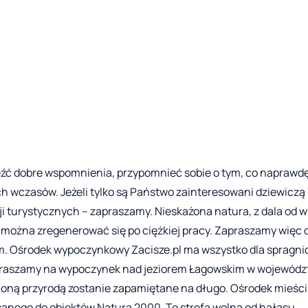
eźć dobre wspomnienia, przypomnieć sobie o tym, co naprawd
h wczasów. Jeżeli tylko są Państwo zainteresowani dziewiczą 
cji turystycznych – zapraszamy. Nieskażona natura, z dala od w
iej można zregenerować się po ciężkiej pracy. Zapraszamy więc 
m. Ośrodek wypoczynkowy Zacisze.pl ma wszystko dla spragn
praszamy na wypoczynek nad jeziorem Łagowskim w wojewódz
ioną przyrodą zostanie zapamiętane na długo. Ośrodek mieści
sanego do obiektów Natura 2000. To strefa wolna od hałasu