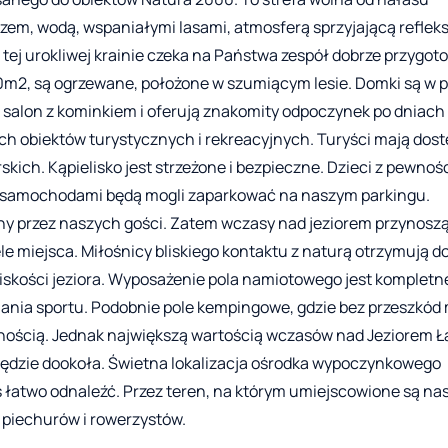
rzem, wodą, wspaniałymi lasami, atmosferą sprzyjającą refleks
ej urokliwej krainie czeka na Państwa zespół dobrze przygo
m2, są ogrzewane, położone w szumiącym lesie. Domki są w p
 salon z kominkiem i oferują znakomity odpoczynek po dniach
h obiektów turystycznych i rekreacyjnych. Turyści mają dost
ch. Kąpielisko jest strzeżone i bezpieczne. Dzieci z pewnoś
cy samochodami będą mogli zaparkować na naszym parkingu.
ny przez naszych gości. Zatem wczasy nad jeziorem przynoszą
ele miejsca. Miłośnicy bliskiego kontaktu z naturą otrzymują d
iskości jeziora. Wyposażenie pola namiotowego jest kompletn
niania sportu. Podobnie pole kempingowe, gdzie bez przeszkó
żnością. Jednak największą wartością wczasów nad Jeziorem 
wszędzie dookoła. Świetna lokalizacja ośrodka wypoczynkowego
s łatwo odnaleźć. Przez teren, na którym umiejscowione są na
a piechurów i rowerzystów.