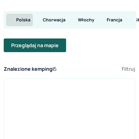
Polska
Chorwacja
Włochy
Francja
S
Przeglądaj na mapie
Znalezione kempingi
5
Filtruj