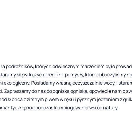
 parą podróżników, których odwiecznym marzeniem było prowad
Staramy się wdrożyć przeróżne pomysły, które zobaczyliśmy n
i ekologiczny. Posiadamy własną oczyszczalnie wody, i staram
ci. Zapraszamy do nas do ogniska ogniska, opowiecie nam o s
d słońca z zimnym piwem w ręku i pysznym jedzeniem z grill
 romantyczną noc podczas kempingowania wśród natury.