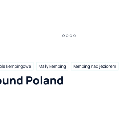
ole kempingowe
Mały kemping
Kemping nad jeziorem
ound Poland