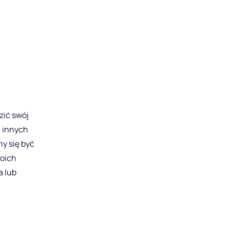
zić swój
a innych
y się być
woich
a lub