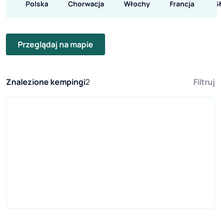
Polska
Chorwacja
Włochy
Francja
S
Przeglądaj na mapie
Znalezione kempingi
2
Filtruj