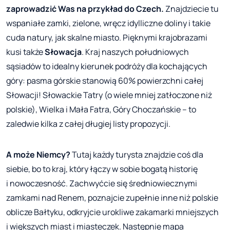
zaprowadzić Was na przykład do Czech.
Znajdziecie tu
wspaniałe zamki, zielone, wręcz idylliczne doliny i takie
cuda natury, jak skalne miasto. Pięknymi krajobrazami
kusi także
Słowacja
. Kraj naszych południowych
sąsiadów to idealny kierunek podróży dla kochających
góry: pasma górskie stanowią 60% powierzchni całej
Słowacji! Słowackie Tatry (o wiele mniej zatłoczone niż
polskie), Wielka i Mała Fatra, Góry Choczańskie – to
zaledwie kilka z całej długiej listy propozycji.
A może Niemcy?
Tutaj każdy turysta znajdzie coś dla
siebie, bo to kraj, który łączy w sobie bogatą historię
i nowoczesność. Zachwyćcie się średniowiecznymi
zamkami nad Renem, poznajcie zupełnie inne niż polskie
oblicze Bałtyku, odkryjcie urokliwe zakamarki mniejszych
i większych miast i miasteczek. Następnie mapa