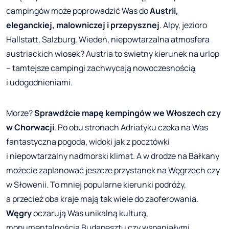
campingów może poprowadzić Was do
Austrii,
eleganckiej, malowniczej i przepysznej
. Alpy, jezioro
Hallstatt, Salzburg, Wiedeń, niepowtarzalna atmosfera
austriackich wiosek? Austria to świetny kierunek na urlop
– tamtejsze campingi zachwycają nowoczesnością
i udogodnieniami.
Morze?
Sprawdźcie mapę kempingów we Włoszech czy
w Chorwacji
. Po obu stronach Adriatyku czeka na Was
fantastyczna pogoda, widoki jak z pocztówki
i niepowtarzalny nadmorski klimat. A w drodze na Bałkany
możecie zaplanować jeszcze przystanek na Węgrzech czy
w Słowenii. To mniej popularne kierunki podróży,
a przecież oba kraje mają tak wiele do zaoferowania.
Węgry
oczarują Was unikalną kulturą,
monumentalnością Budapesztu czy wspaniałymi