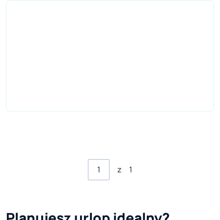
z
1
Planujesz urlop idealny?