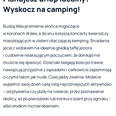
Wyskocz na camping!
Budzą Was promienie słońca migoczące
w koronach drzew, a do snu kołyszą koncerty świerszczy
mieszkających w zieleni otaczającej kemping. Śniadania
jecie z widokiem na idealnie gładką taflę jeziora
i cudownie relaksującym poczuciem, że donikąd nie
musicie się spieszyć. Dzieciaki biegają boso po trawie,
nawiązują przyjaźnie z sąsiadami i całkowicie zapominają
o czymś takim jak nuda. Czas jakby zwalnia. Możecie
wypełnić swój dzień całą listą najróżniejszych aktywności
– od pływania czy jazdy na rowerze, przez poznawanie
okolicy, aż po planszówki lub konkurs szant przy ognisku –
albo słodkim nicnierobieniem.