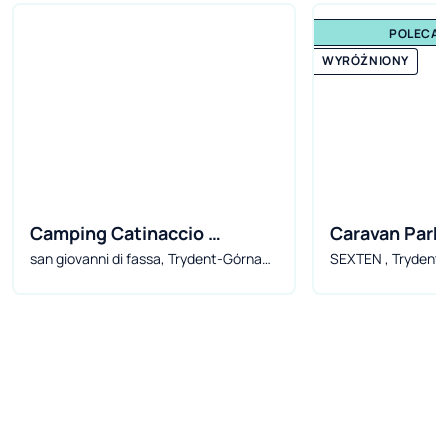
POLECA
WYRÓŻNIONY
Camping Catinaccio 
Caravan Park
san giovanni di fassa, Trydent-Górna
SEXTEN , Trydent
Rosengarten
Adyga, Włochy
Włochy