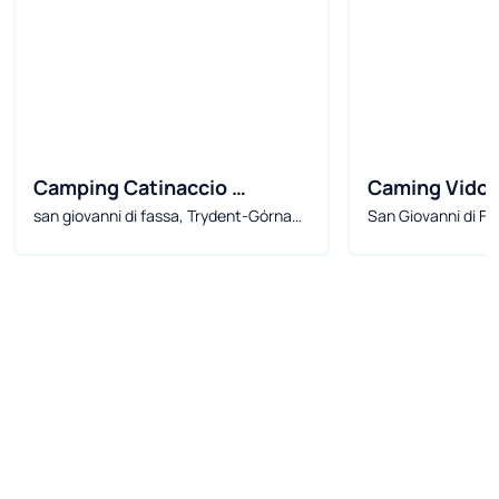
Camping Catinaccio 
Caming Vidor 
san giovanni di fassa, Trydent-Górna
San Giovanni di F
Rosengarten
Wellness Res
Adyga, Włochy
Adyga, Włochy