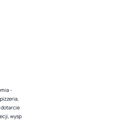
emia -
izzeria,
 dotarcie
ecji, wysp