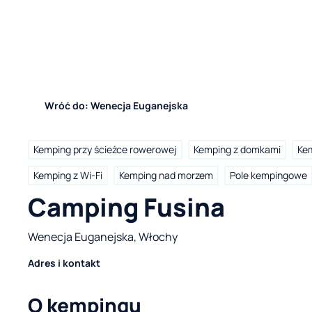
Wróć do: Wenecja Euganejska
Kemping przy ścieżce rowerowej
Kemping z domkami
Kem
Kemping z Wi-Fi
Kemping nad morzem
Pole kempingowe
Camping Fusina
Wenecja Euganejska, Włochy
Adres i kontakt
O kempingu