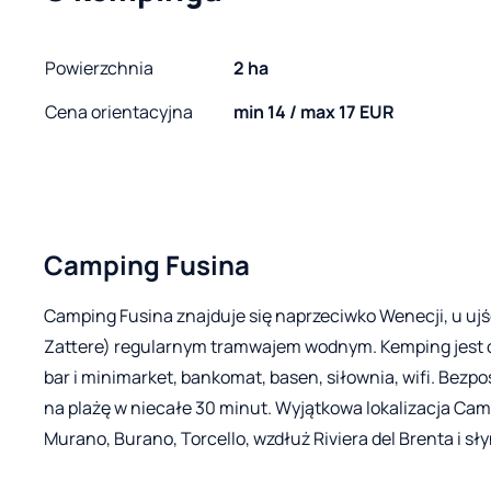
Powierzchnia
2 ha
Cena orientacyjna
min 14 / max 17 EUR
Camping Fusina
Camping Fusina znajduje się naprzeciwko Wenecji, u uj
Zattere) regularnym tramwajem wodnym. Kemping jest otw
bar i minimarket, bankomat, basen, siłownia, wifi. Bezp
na plażę w niecałe 30 minut. Wyjątkowa lokalizacja Cam
Murano, Burano, Torcello, wzdłuż Riviera del Brenta i sł