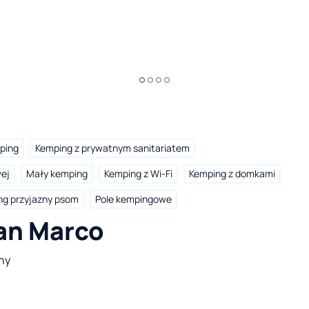
ping
Kemping z prywatnym sanitariatem
wej
Mały kemping
Kemping z Wi-Fi
Kemping z domkami
ng przyjazny psom
Pole kempingowe
an Marco
hy