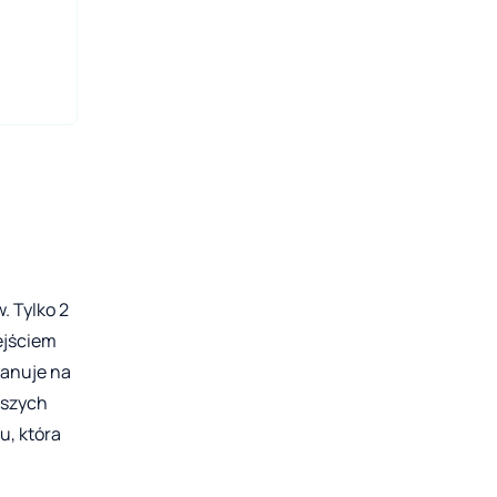
. Tylko 2
zejściem
panuje na
aszych
u, która