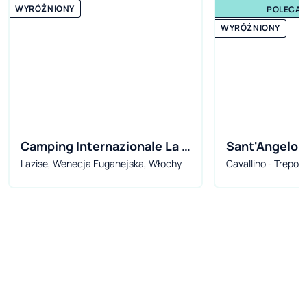
WYRÓŻNIONY
POLECA
WYRÓŻNIONY
Camping Internazionale La 
Sant'Angelo V
Lazise, Wenecja Euganejska, Włochy
Cavallino - Treport
Quercia
Wenecja Euganejs