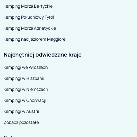
Kemping Morze Bałtyckie
przytulonym do giganta. Pobyt w
nim zagwarantuje nam łatwy
Kemping Południowy Tyrol
dostęp do głównych atrakcji
Kemping Morze Adriatyckie
regionu, a przy tym umożliwi
Kemping nad jeziorem Maggiore
uniknięcie tłumów.
Najchętniej odwiedzane kraje
Kempingi we Włoszech
Kempingi w Hiszpanii
Kempingi w Niemczech
Kempingi w Chorwacji
Kempingi w Austrii
Zobacz pozostałe