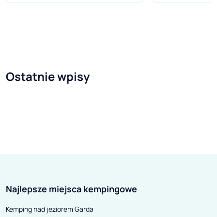
decyzja jest łatwa – to gwarancja
w postaci bezpł
urlopu-marzeń. Największe
nich posiada tak
ośrodki narciarskie przyciągają
rozbudowane wer
zróżnicowaną ofertą. Niczym
jedna z ciekaws
nowoczesne osiedla gwarantują
aplikacji dla ki
Ostatnie wpisy
odwiedzającym wszystko, czego
dodatku może pe
potrzebują. Zainteresowanie
nawigacji samoc
najbardziej znanymi resortami
głównym celem j
jest tak duże, że w sezonie są
pojawiających s
niemiłosiernie zatłoczone. Aby
radiowozach pol
móc liczyć na miejsce w hotelu,
fotoradarach, 
należy dokonywać rezerwacji z
korkach. Dzięki
wielotygodniowym
ominiemy zatory
Najlepsze miejsca kempingowe
wyprzedzeniem. Można jednak
ewentualnych 
zrobić inaczej – skupić swoją
Kemping nad jeziorem Garda
uwagę na mniejszym ośrodku,