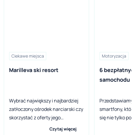
Ciekawe miejsca
Motoryzacja
Marilleva ski resort
6 bezpłatnych 
samochodu 
Wybrać największy i najbardziej
Przedstawiamy 6
zatłoczony ośrodek narciarski czy
smartfony, któr
skorzystać z oferty jego
się nie tylko po
mniejszego kolegi? W przypadku
wakacje. Wzięl
Czytaj więcej
włoskiego kurortu Marilleva
tylko te program