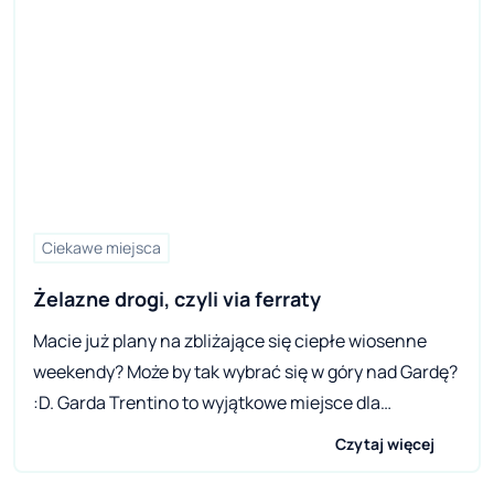
Ciekawe miejsca
Żelazne drogi, czyli via ferraty
Macie już plany na zbliżające się ciepłe wiosenne
weekendy? Może by tak wybrać się w góry nad Gardę?
:D. Garda Trentino to wyjątkowe miejsce dla
miłośników wędrówek, górskich wypraw i wspinaczki.
Czytaj więcej
Na wyrastających z brzegów Jeziora Garda zboczach