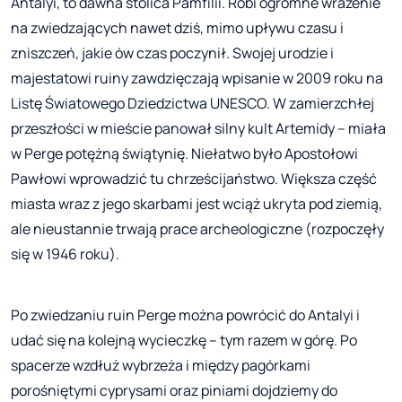
Antalyi, to dawna stolica Pamfilii. Robi ogromne wrażenie
na zwiedzających nawet dziś, mimo upływu czasu i
zniszczeń, jakie ów czas poczynił. Swojej urodzie i
majestatowi ruiny zawdzięczają wpisanie w 2009 roku na
Listę Światowego Dziedzictwa UNESCO. W zamierzchłej
przeszłości w mieście panował silny kult Artemidy – miała
w Perge potężną świątynię. Niełatwo było Apostołowi
Pawłowi wprowadzić tu chrześcijaństwo. Większa część
miasta wraz z jego skarbami jest wciąż ukryta pod ziemią,
ale nieustannie trwają prace archeologiczne (rozpoczęły
się w 1946 roku).
Po zwiedzaniu ruin Perge można powrócić do Antalyi i
udać się na kolejną wycieczkę – tym razem w górę. Po
spacerze wzdłuż wybrzeża i między pagórkami
porośniętymi cyprysami oraz piniami dojdziemy do