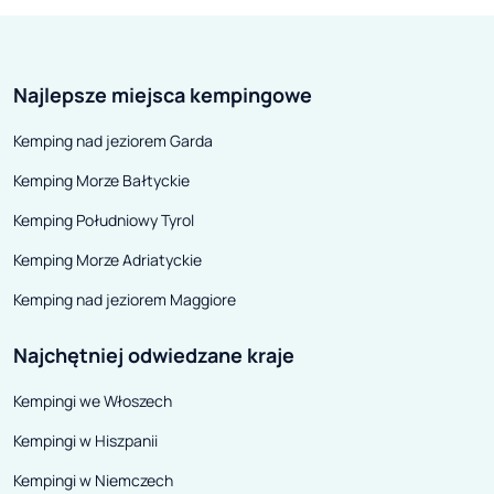
zostaliśmy wpuszczeni na
kurortów cechu
terytorium Grecji. Pierwsza
klimatem – nie t
granica NAZWA MIEJSCA, którą
niezwykle urodz
Najlepsze miejsca kempingowe
mieliśmy zamiar wjechać w
jako kolebka ch
kierunku morza Jońskiego,
bowiem narodzili
Kemping nad jeziorem Garda
okazała się zupełnie zamknięta
Metody, patroni
Kemping Morze Bałtyckie
(info pozyskaliśmy w drodze).
wiarę na słowia
słynny mówca C
Kemping Południowy Tyrol
się przed prześ
Kemping Morze Adriatyckie
koniec, tutaj po
Kemping nad jeziorem Maggiore
pierwszych gmi
chrześcijańskic
Najchętniej odwiedzane kraje
przez świętego 
Kempingi we Włoszech
Kempingi w Hiszpanii
Kempingi w Niemczech