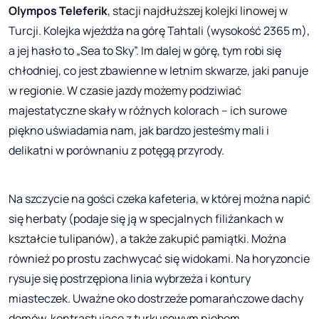
Olympos Teleferik
, stacji najdłuższej kolejki linowej w
Turcji. Kolejka wjeżdża na górę Tahtali (wysokość 2365 m),
a jej hasło to „Sea to Sky”. Im dalej w górę, tym robi się
chłodniej, co jest zbawienne w letnim skwarze, jaki panuje
w regionie. W czasie jazdy możemy podziwiać
majestatyczne skały w różnych kolorach – ich surowe
piękno uświadamia nam, jak bardzo jesteśmy mali i
delikatni w porównaniu z potęgą przyrody.
Na szczycie na gości czeka kafeteria, w której można napić
się herbaty (podaje się ją w specjalnych filiżankach w
kształcie tulipanów), a także zakupić pamiątki. Można
również po prostu zachwycać się widokami. Na horyzoncie
rysuje się postrzępiona linia wybrzeża i kontury
miasteczek. Uważne oko dostrzeże pomarańczowe dachy
domów, kontrastujące z turkusowym niebem.