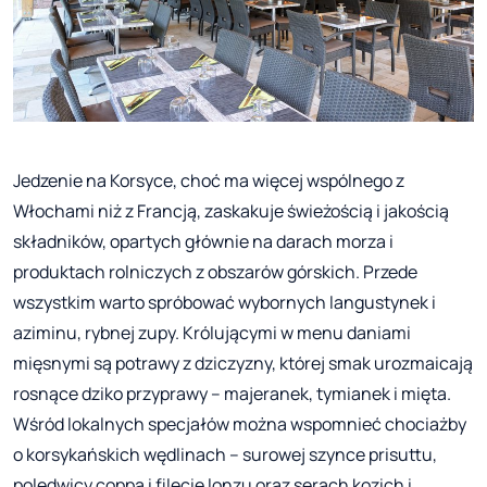
Jedzenie na Korsyce, choć ma więcej wspólnego z
Włochami niż z Francją, zaskakuje świeżością i jakością
składników, opartych głównie na darach morza i
produktach rolniczych z obszarów górskich. Przede
wszystkim warto spróbować wybornych langustynek i
aziminu, rybnej zupy. Królującymi w menu daniami
mięsnymi są potrawy z dziczyzny, której smak urozmaicają
rosnące dziko przyprawy – majeranek, tymianek i mięta.
Wśród lokalnych specjałów można wspomnieć chociażby
o korsykańskich wędlinach – surowej szynce prisuttu,
polędwicy coppa i filecie lonzu oraz serach kozich i