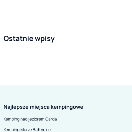
latem. Wiele budynków jest
pełnego energii
zamieszkanych tylko w sezonie,
życia, doskonale
by jesienią pogasić okna i zapaść
pierwszą wspóln
w sen. Dzięki umiarkowanemu
pociechami. Być
Ostatnie wpisy
klimatowi Belle-Île, której nazwę
rodzinny klimat
można tłumaczyć po prostu jako
zawdzięcza ła
„piękna wyspa na morzu”, latem
temperaturom, k
zapewnia idealne warunki do
morskiej bryzie 
wypoczynku. Średnia
dokuczliwe. A m
temperatura oscyluje wokół 23°C,
(jeżeli nie tysi
zaś maksymalna – ok. 30°C.
wody są obłędnie
Można cieszyć się piękną pogodą
ciepłe i płytkie,
Najlepsze miejsca kempingowe
w trakcie zwiedzania bez ryzyka
najmłodsi podr
powłóczenia noga za nogą w
bezpiecznie od
Kemping nad jeziorem Garda
skwarze.
świat. Być może
Kemping Morze Bałtyckie
tajemnica tkwi 