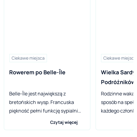
Ciekawe miejsca
Ciekawe miejsca
Rowerem po Belle-Île
Wielka Sardyn
Podróżników
Belle-Île jest największą z
Rodzinne wakacj
bretońskich wysp. Francuska
sposób na speł
piękność pełni funkcję sypialni
każdego członka
departamentu Morbihan –
niezależnie od 
Czytaj więcej
liczebność przebywających na
znana z różnor
niej osób gwałtownie rośnie
krajobrazu, wyśm