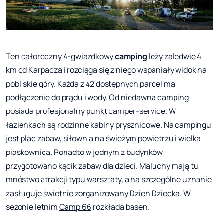
Ten całoroczny 4-gwiazdkowy
camping
leży zaledwie 4
km od Karpacza i rozciąga się z niego wspaniały widok na
pobliskie góry. Każda z 42 dostępnych parcel ma
podłączenie do prądu i wody. Od niedawna camping
posiada profesjonalny punkt camper-service. W
łazienkach są rodzinne kabiny prysznicowe. Na campingu
jest plac zabaw, siłownia na świeżym powietrzu i wielka
piaskownica. Ponadto w jednym z budynków
przygotowano kącik zabaw dla dzieci. Maluchy mają tu
mnóstwo atrakcji typu warsztaty, a na szczególne uznanie
zasługuje świetnie zorganizowany Dzień Dziecka. W
sezonie letnim
Camp 66
rozkłada basen.