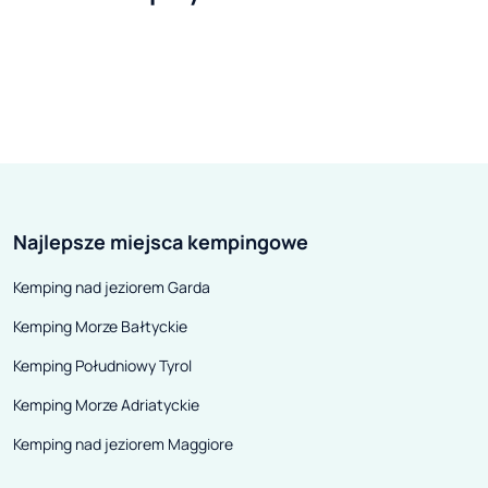
początek tego co oferuje nasz
komfortowo wy
camping. Plaża przy naszym
gorszej pogody, 
campingu schodzi łagodnie do
650HH ma szans
morza i tworzy płytki akwen,
oczekiwania. Il
idealny dla bezpiecznej zabawy
to półzintegro
dzieci i dla rodziców, którzy mogą
bazie Citroena, k
odpocząć i rozkoszować się
spełniają normy 
Najlepsze miejsca kempingowe
beztroskimi wakacjami.
6.
Kemping nad jeziorem Garda
Kemping Morze Bałtyckie
Kemping Południowy Tyrol
Kemping Morze Adriatyckie
Kemping nad jeziorem Maggiore