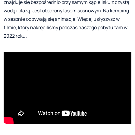
znajduje się bezpośrednio przy samym kąpielisku z czystą
wodą i plażą. Jest otoczony lasem sosnowym. Na kemping
w sezonie odbywają się animacje. Więcej usłyszysz w
filmie, który nakręciliśmy podczas naszego pobytu tam w
2022 roku.