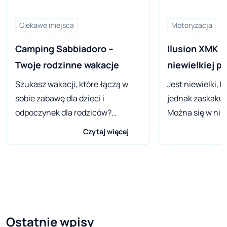
Ciekawe miejsca
Motoryzacja
Camping Sabbiadoro – 
Ilusion XMK 
Twoje rodzinne wakacje 
Szukasz wakacji, które łączą w
Jest niewielki, 
sobie zabawę dla dzieci i
jednak zaskaku
odpoczynek dla rodziców?
Można się w nim
Camping Lignano Sabbiadoro jest
prawdziwym domu
Czytaj więcej
właśnie dla Ciebie! Plaża ze
dwoma salami. I
złotym piaskiem o długości 8km,
650HH sprawdzi
wielokrotnie nagradzana odznaką
wyprawy w gron
„Blue Flag”, potwierdzającą
jako kamper rodz
czystość wód, niczym
szukacie auta n
niezakłócona natura i usługi
przyzwoitej ceni
Ostatnie wpisy
najwyższej jakości – to tylko
takiego, w któr