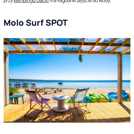
przy
kempingu Gacki
ma łagodne zejście do wody.
Molo Surf SPOT