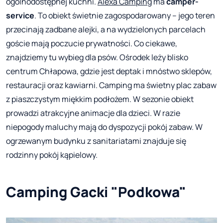
ogólnodostępnej kuchni.
Alexa Camping
ma
camper-
service
. To obiekt świetnie zagospodarowany – jego teren
przecinają zadbane alejki, a na wydzielonych parcelach
goście mają poczucie prywatności. Co ciekawe,
znajdziemy tu wybieg dla psów. Ośrodek leży blisko
centrum Chłapowa, gdzie jest deptak i mnóstwo sklepów,
restauracji oraz kawiarni. Camping ma świetny plac zabaw
z piaszczystym miękkim podłożem. W sezonie obiekt
prowadzi atrakcyjne animacje dla dzieci. W razie
niepogody maluchy mają do dyspozycji pokój zabaw. W
ogrzewanym budynku z sanitariatami znajduje się
rodzinny pokój kąpielowy.
Camping Gacki "Podkowa"