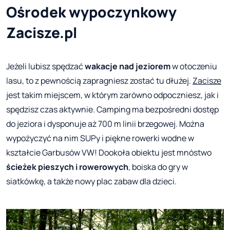
Ośrodek wypoczynkowy
Zacisze.pl
Jeżeli lubisz spędzać
wakacje nad jeziorem
w otoczeniu
lasu, to z pewnością zapragniesz zostać tu dłużej.
Zacisze
jest takim miejscem, w którym zarówno odpoczniesz, jak i
spędzisz czas aktywnie. Camping ma bezpośredni dostęp
do jeziora i dysponuje aż 700 m linii brzegowej. Można
wypożyczyć na nim SUPy i piękne rowerki wodne w
kształcie Garbusów VW! Dookoła obiektu jest mnóstwo
ścieżek pieszych i rowerowych
, boiska do gry w
siatkówkę, a także nowy plac zabaw dla dzieci.