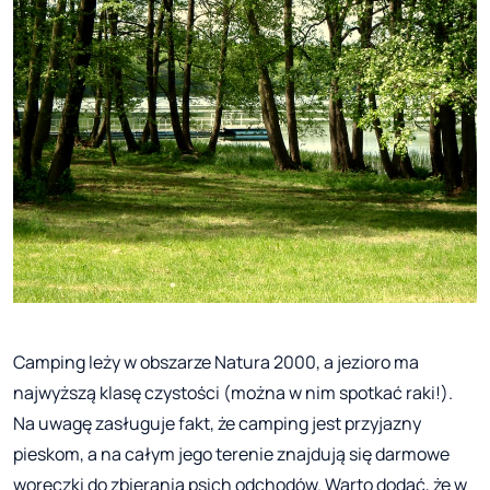
Camping leży w obszarze Natura 2000, a jezioro ma
najwyższą klasę czystości (można w nim spotkać raki!).
Na uwagę zasługuje fakt, że camping jest przyjazny
pieskom, a na całym jego terenie znajdują się darmowe
woreczki do zbierania psich odchodów. Warto dodać, że w