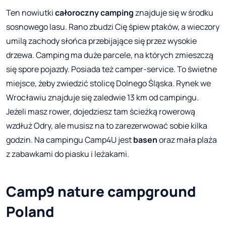
Ten nowiutki
całoroczny camping
znajduje się w środku
sosnowego lasu. Rano zbudzi Cię śpiew ptaków, a wieczory
umilą zachody słońca przebijające się przez wysokie
drzewa. Camping ma duże parcele, na których zmieszczą
się spore pojazdy. Posiada też camper-service. To świetne
miejsce, żeby zwiedzić stolicę Dolnego Śląska. Rynek we
Wrocławiu znajduje się zaledwie 13 km od campingu.
Jeżeli masz rower, dojedziesz tam ścieżką rowerową
wzdłuż Odry, ale musisz na to zarezerwować sobie kilka
godzin. Na campingu Camp4U jest
basen
oraz mała plaża
z zabawkami do piasku i leżakami.
Camp9 nature campground
Poland