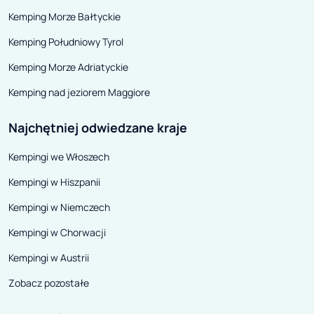
Capanne. Grupa Vacanze di
zabytkowa Flore
Kemping Morze Bałtyckie
Charme ma wieloletnie
również najwspa
doświadczenie w prowadzeniu
golfowe, na któ
Kemping Południowy Tyrol
wysokiej klasy campingów, kładąc
się największe t
Kemping Morze Adriatyckie
nacisk na to, aby zapewnić
Kemping nad jeziorem Maggiore
gościom komfort połączony z
odkrywaniem uroków przyrody i
Najchętniej odwiedzane kraje
przepięknych krajobrazów.
Kempingi we Włoszech
Kempingi w Hiszpanii
Kempingi w Niemczech
Kempingi w Chorwacji
Kempingi w Austrii
Zobacz pozostałe