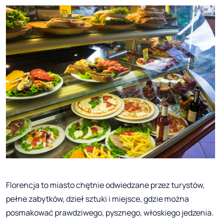
Florencja to miasto chętnie odwiedzane przez turystów,
pełne zabytków, dzieł sztuki i miejsce, gdzie można
posmakować prawdziwego, pysznego, włoskiego jedzenia.