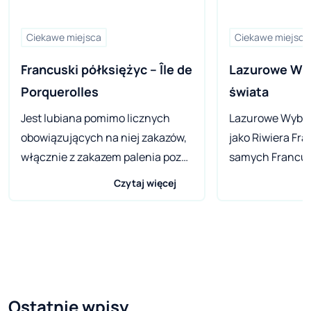
Ciekawe miejsca
Ciekawe miejsca
Francuski półksiężyc – Île de 
Lazurowe Wyb
Porquerolles
świata
Jest lubiana pomimo licznych
Lazurowe Wybrz
obowiązujących na niej zakazów,
jako Riwiera Fra
włącznie z zakazem palenia poza
samych Francu
miastem, hałasowania czy
jest sercem świa
Czytaj więcej
zrywania roślin. Kochają ją także
to nieco zarozu
rowerzyści. Na rowerach jeżdżą tu
jednak zaprzeczy
nawet ci, którzy normalnie
wyjątkowo piękn
korzystaliby z auta – dla turystów
się od granicy w
tutaj nie ma takiej opcji. Cieszy się
miejscowości Ca
uznaniem aktorów, modelek i
zachodzie kraju 
Ostatnie wpisy