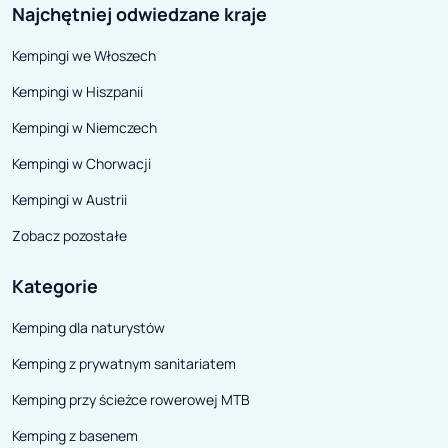
łagodnie wybrzuszona pięcioma
wracać tam wciąż
Najchętniej odwiedzane kraje
pasmami wzgórz, kusi nie tylko
nie będzie dosyć
Kempingi we Włoszech
swoją romantyczną historią.
Turyści odwiedzają ją, żeby
Kempingi w Hiszpanii
zobaczyć urocze miasteczko
Kempingi w Niemczech
leżące w jej sercu. Chcą poznać
Kempingi w Chorwacji
ciągnące się na północy plaże ze
złotym piaskiem, omywane przez
Kempingi w Austrii
lazurowe wody – w tym Notre
Zobacz pozostałe
Dame, Plage d'Argent czy La
Courtade. Chcą też zobaczyć
Kategorie
wyszarpane przez morze wybrzeże
Kemping dla naturystów
klifowe na południu.
Kemping z prywatnym sanitariatem
Kemping przy ścieżce rowerowej MTB
Kemping z basenem