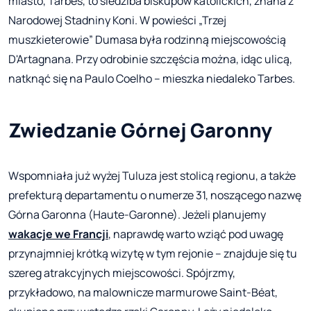
miasto, Tarbes, to siedziba biskupów katolickich, znana z
Narodowej Stadniny Koni. W powieści „Trzej
muszkieterowie” Dumasa była rodzinną miejscowością
D'Artagnana. Przy odrobinie szczęścia można, idąc ulicą,
natknąć się na Paulo Coelho – mieszka niedaleko Tarbes.
Zwiedzanie Górnej Garonny
Wspomniała już wyżej Tuluza jest stolicą regionu, a także
prefekturą departamentu o numerze 31, noszącego nazwę
Górna Garonna (Haute-Garonne). Jeżeli planujemy
wakacje we Francji
, naprawdę warto wziąć pod uwagę
przynajmniej krótką wizytę w tym rejonie – znajduje się tu
szereg atrakcyjnych miejscowości. Spójrzmy,
przykładowo, na malownicze marmurowe Saint-Béat,