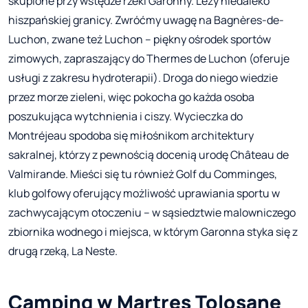
skupione przy wstędze rzeki Garonny. Leży niedaleko
hiszpańskiej granicy. Zwróćmy uwagę na Bagnères-de-
Luchon, zwane też Luchon – piękny ośrodek sportów
zimowych, zapraszający do Thermes de Luchon (oferuje
usługi z zakresu hydroterapii). Droga do niego wiedzie
przez morze zieleni, więc pokocha go każda osoba
poszukująca wytchnienia i ciszy. Wycieczka do
Montréjeau spodoba się miłośnikom architektury
sakralnej, którzy z pewnością docenią urodę Château de
Valmirande. Mieści się tu również Golf du Comminges,
klub golfowy oferujący możliwość uprawiania sportu w
zachwycającym otoczeniu – w sąsiedztwie malowniczego
zbiornika wodnego i miejsca, w którym Garonna styka się z
drugą rzeką, La Neste.
Camping w Martres Tolosane