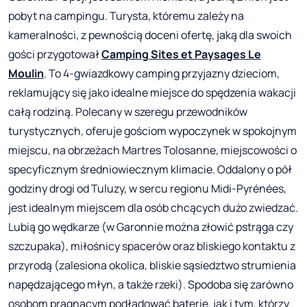
pobyt na campingu. Turysta, któremu zależy na
kameralności, z pewnością doceni ofertę, jaką dla swoich
gości przygotował
Camping Sites et Paysages Le
Moulin
. To 4-gwiazdkowy camping przyjazny dzieciom,
reklamujący się jako idealne miejsce do spędzenia wakacji
całą rodziną. Polecany w szeregu przewodników
turystycznych, oferuje gościom wypoczynek w spokojnym
miejscu, na obrzeżach Martres Tolosanne, miejscowości o
specyficznym średniowiecznym klimacie. Oddalony o pół
godziny drogi od Tuluzy, w sercu regionu Midi-Pyrénées,
jest idealnym miejscem dla osób chcących dużo zwiedzać.
Lubią go wędkarze (w Garonnie można złowić pstrąga czy
szczupaka), miłośnicy spacerów oraz bliskiego kontaktu z
przyrodą (zalesiona okolica, bliskie sąsiedztwo strumienia
napędzającego młyn, a także rzeki). Spodoba się zarówno
osobom pragnącym podładować baterie, jak i tym, którzy